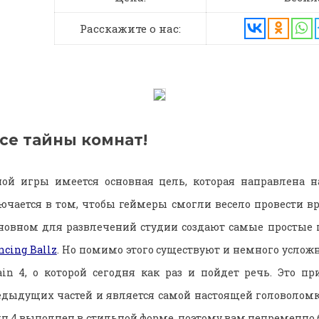
Расскажите о нас:
се тайны комнат!
ой игры имеется основная цель, которая направлена на
ючается в том, чтобы геймеры смогли весело провести в
основном для развлечений студии создают самые простые
ncing Ballz
. Но помимо этого существуют и немного услож
ain 4, о которой сегодня как раз и пойдет речь. Это п
дыдущих частей и является самой настоящей головоломк
ин 4 выполнен в стильной форме, поэтому вам непременно б