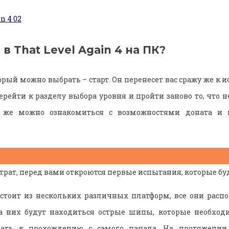
 в That Level Again 4 на ПК?
орый можно выбрать – старт. Он перенесет вас сражу же к
ерейти к разделу выбора уровня и пройти заново то, что н
к же можно ознакомиться с возможностями доната и 
страт, перед вами откроются первые испытания, которые б
остоит из нескольких различных платформ, все они расп
на них будут находиться острые шипы, которые необходи
пать к прохождению с самого начала. На протяжении 