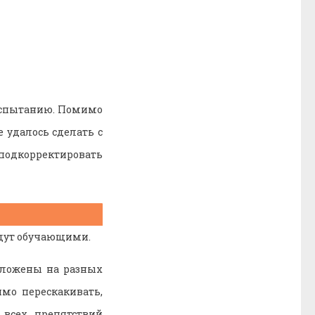
 испытанию. Помимо
е удалось сделать с
подкорректировать
удут обучающими.
оложены на разных
мо перескакивать,
всех препятствий