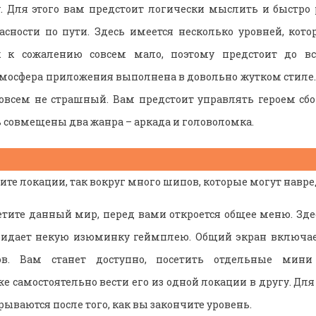
. Для этого вам предстоит логически мыслить и быстро 
сности по пути. Здесь имеется несколько уровней, кот
к к сожалению совсем мало, поэтому предстоит до в
тмосфера приложения выполнена в довольно жутком стиле. 
овсем не страшный. Вам предстоит управлять героем сбо
ь совмещены два жанра – аркада и головоломка.
ите локации, так вокруг много шипов, которые могут навре
етите данный мир, перед вами откроется общее меню. Зде
ридает некую изюминку геймплею. Общий экран включает
ов. Вам станет доступно, посетить отдельные мини
же самостоятельно вести его из одной локации в другу. Для 
рываются после того, как вы закончите уровень.