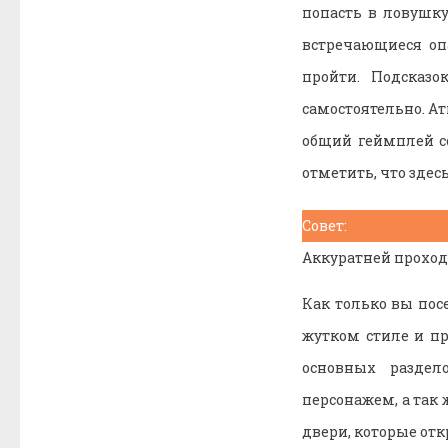
попасть в ловушку
встречающиеся опа
пройти. Подсказо
самостоятельно. А
общий геймплей с
отметить, что здес
Совет:
Аккуратней проход
Как только вы пос
жутком стиле и п
основных раздел
персонажем, а так 
двери, которые отк