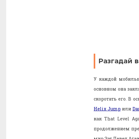
Разгадай в
У каждой мобильн
основном она закл
скоротать его. В 
Helix Jump
или
Da
как That Level Ag
продолжением пре
мир Зэт Левел Ага