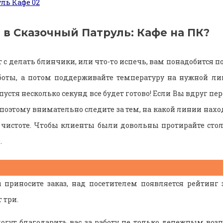
 в Сказочный Патруль: Кафе на ПК?
 с делать блинчики, или что-то испечь, вам понадобится по
боты, а потом поддерживайте температуру на нужной ли
устя несколько секунд все будет готово! Если Вы вдруг пе
 поэтому внимательно следите за тем, на какой линии нахо
 чистоте. Чтобы клиенты были довольны протирайте сто
.
ы приносите заказ, над посетителем появляется рейтинг з
 три.
огут благодарить вас за работу не только денежным воз