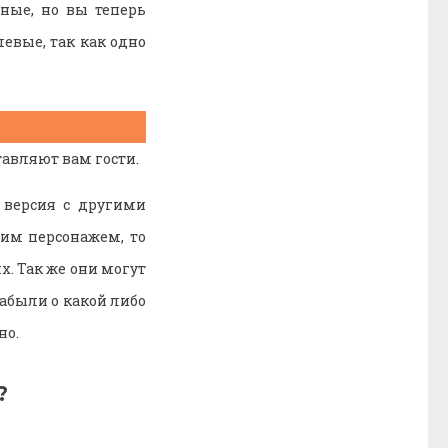
ные, но вы теперь
евые, так как одно
тавляют вам гости.
 версия с другими
им персонажем, то
х. Так же они могут
забыли о какой либо
но.
?