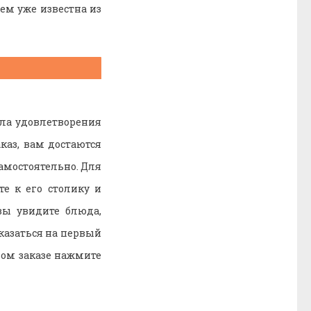
сем уже известна из
ала удовлетворения
каз, вам достаются
амостоятельно. Для
те к его столику и
вы увидите блюда,
оказаться на первый
мом заказе нажмите