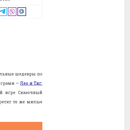
тельные шедевры по
играми —
Лео и Тиг:
ой игре Сказочный
третят те же милые