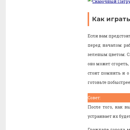
Как играть
Если вам предстоит
перед началом ра
зеленым цветом. Сп
оно может сгореть,
стоит помнить и о
готовьте побыстрее
Совет:
После того, как в
устраивает их будет
Граждане города м