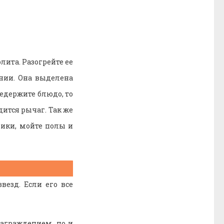
лита. Разогрейте ее
нии. Она выделена
редержите блюдо, то
дится рычаг. Так же
лики, мойте полы и
везд. Если его все
награждением, но и