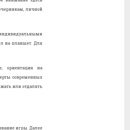
ечеринкам, личной
с индивидуальными
ил на планшет. Для
е, ориентация на
черты современных
ижать или отдалять
звание игры. Далее