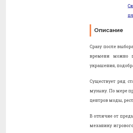
С
п
Описание
Сразу после выбор
времени можно п
украшения, подобр
Существует ряд с
музыку. По мере 
центров моды, рес
В отличие от пред
механику игрового