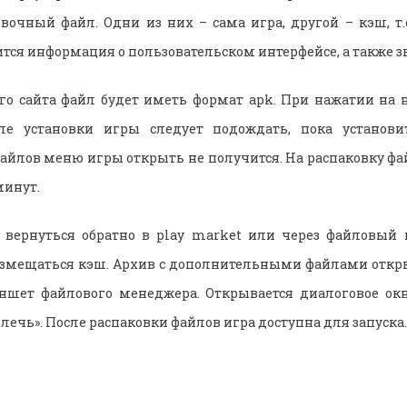
овочный файл. Одни из них – сама игра, другой – кэш, т
тся информация о пользовательском интерфейсе, а также зв
о сайта файл будет иметь формат apk. При нажатии на н
ле установки игры следует подождать, пока установи
йлов меню игры открыть не получится. На распаковку фа
минут.
 вернуться обратно в play market или через файловый
размещаться кэш. Архив с дополнительными файлами отк
аншет файлового менеджера. Открывается диалоговое окн
лечь». После распаковки файлов игра доступна для запуска.