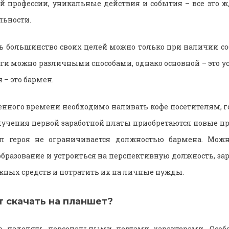
й профессии, уникальные действия и события – все это ж
льности.
ь большинство своих целей можно только при наличии со
ги можно различными способами, однако основной – это уст
 – это бармен.
енного времени необходимо наливать кофе посетителям, г
лучения первой заработной платы приобретаются новые п
 героя не ограничивается должностью бармена. Можн
бразование и устроиться на перспективную должность, з
ных средств и потратить их на личные нужды.
т скачать на планшет?
 наделять персональными чертами характерами. Особ