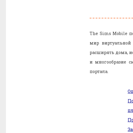
The Sims Mobile п
мир виртуальной 
расширять дома, и
и многообразие с
портала.
О
П
п
Пр
З