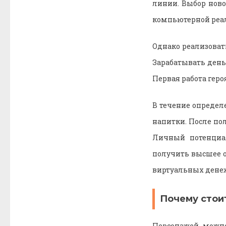
линии. Выбор ново
компьютерной реа
Однако реализоват
Зарабатывать день
Первая работа героя
В течение определ
напитки. После по
Личный потенциал
получить высшее о
виртуальных денеж
Почему стои
Персонажей можно