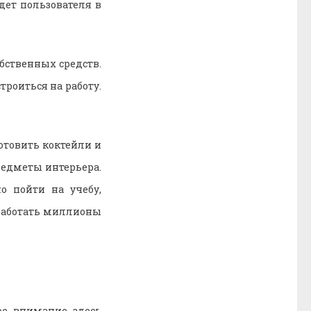
дет пользователя в
бственных средств.
роиться на работу.
отовить коктейли и
редметы интерьера.
о пойти на учебу,
аработать миллионы
ое внимание здесь