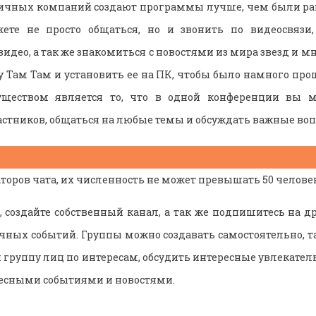
личных компаний создают программы лучше, чем были ра
те не просто общаться, но и звонить по видеосвязи,
видео, а так же знакомиться с новостями из мира звезд и м
 Там Там и установить ее на ПК, чтобы было намного прощ
ществом является то, что в одной конференции вы м
астников, общаться на любые темы и обсуждать важные воп
торов чата, их численность не может превышать 50 человек
, создайте собственный канал, а так же подпишитесь на др
ичных событий. Группы можно создавать самостоятельно, та
и группу лиц по интересам, обсудить интересные увлекател
есными событиями и новостями.