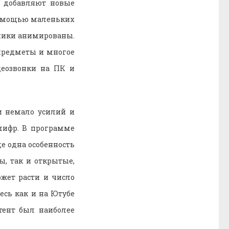
и добавляют новые
 помощью маленьких
ники анимированы.
предметы и многое
деозвонки на ПК и
и немало усилий и
шифр. В программе
ще одна особенность
ы, так и открытые,
ожет расти и число
есь как и на Ютубе
тент был наиболее