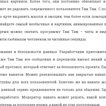
нных картинок. Более того, они постоянно обновляют 
ожет не радовать современного пользователя Там Там. С
 ярче выразить мысли и эмоции, тем более если помощ
 найдете самый необычные и картинки, анимированные 
время можно скачать программу Там Там – чаты и ви
й или любимым человеком за читанные секунды.
имание и безопасности данных. Разработчики приложил
мме Там Там все сообщения и переписки имеют некий 
й протокол, который отвечает за безопасность проекта. Е
теме каналов. Можно реализовывать как закрытые канал
тупны для всех пользователей. Конечно же на канале м
 данный сервис предназначен не только для общения. Зд
 заработать. Модератор канала может решать, какой кон
телям за последнее время, а какой не стал популярным.