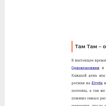
Там Там –
В настоящее время
Одноклассники
и м
Каждый день мы 
ролики на
Ютубе
и
полезны, а так ж
помимо самых рас
меняются, что-то 