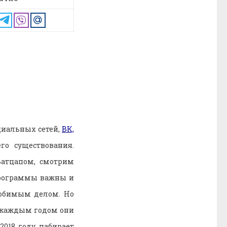
циальных сетей,
ВК,
о существования.
атцапом, смотрим
рограммы важны и
любимым делом. Но
 каждым годом они
2018 году набирает