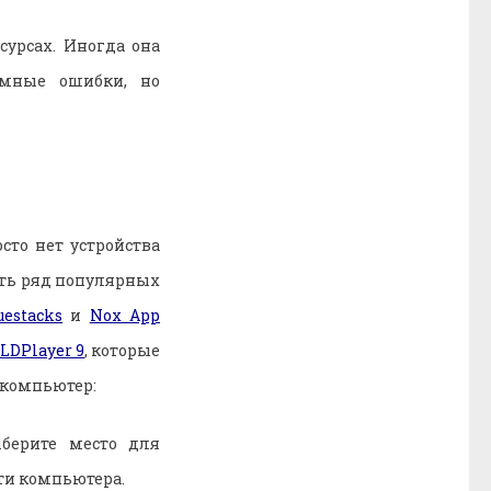
урсах. Иногда она
емные ошибки, но
сто нет устройства
Есть ряд популярных
uestacks
и
Nox App
LDPlayer 9
, которые
 компьютер:
берите место для
ти компьютера.