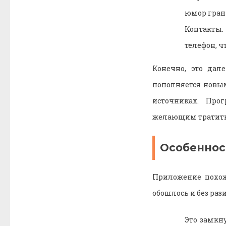
юмор грани
Контакты.
телефон, 
Конечно, это дал
пополняется новы
источниках. Про
желающим тратить 
Особеннос
Приложение похож
обошлось и без раз
Это замкну