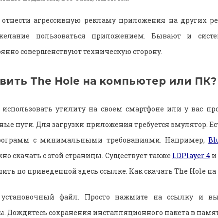
отнести агрессивную рекламу приложения на других рес
 желание пользоваться приложением. Бывают и сист
оянно совершенствуют техническую сторону.
вить The Hole на компьютер или ПК?
 использовать утилиту на своем смартфоне или у вас про
дные пути. Для загрузки приложения требуется эмулятор. 
рограмм с минимальными требованиями. Например,
Bl
жно скачать с этой страницы. Существует также
LDPlayer 4
и
ить по приведенной здесь ссылке. Как скачать The Hole на
е установочный файл. Просто нажмите на ссылку и вы
. Дождитесь сохранения инсталляционного пакета в памя