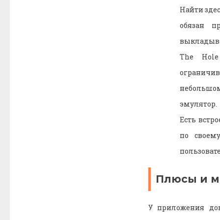
Найти здес
обязан п
выкладыва
The Hole
ограничи
небольшом
эмулятор.
Есть встр
по своем
пользовате
Плюсы и 
У приложения до