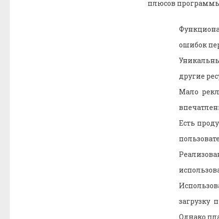
плюсов программы
Функциона
ошибок пе
Уникальны
другие рес
Мало рекл
впечатлени
Есть прод
пользовате
Реализова
использов
Использо
загрузку 
Однако пла