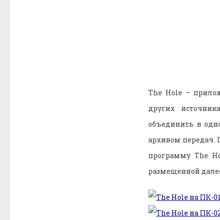
The Hole – прило
других источник
объединить в одн
архивом передач. 
программу The Ho
размещенной дале