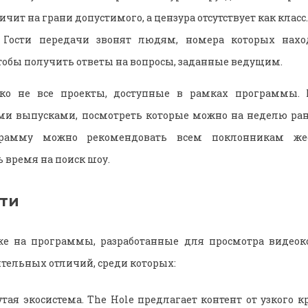
чит на грани допустимого, а цензура отсутствует как класс.
 Гости передачи звонят людям, номера которых нахо
чтобы получить ответы на вопросы, заданные ведущим.
еко не все проекты, доступные в рамках программы. 
ми выпусками, посмотреть которые можно на неделю ран
грамму можно рекомендовать всем поклонникам же
время на поиск шоу.
ти
е на программы, разработанные для просмотра видеоко
ительных отличий, среди которых:
тая экосистема. The Hole предлагает контент от узкого к