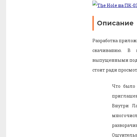
Описание
Разработка приложе
скачиванию. В 
выпущенными под л
стоит ради просмот
Что было
приглашенн
Внутри Ла
многочисл
разворачив
Ошуительн