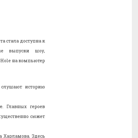
та стала доступна к
ые выпуски шоу,
 Hole на компьютер
 слушают историю
е. Главных героев
мущественно сюжет
а Харламова. Здесь