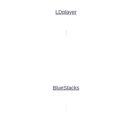
LDplayer
BlueStacks