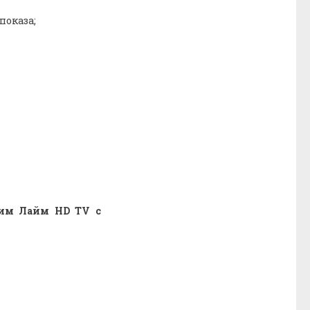
показа;
рим Лайм HD TV с