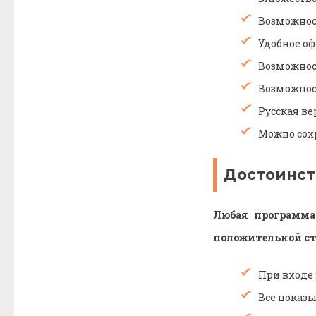
Возможност
Удобное о
Возможнос
Возможнос
Русская ве
Можно сох
Достоинст
Любая программа
положительной ст
При входе 
Все показы