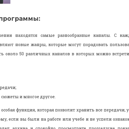
программы:
ении находятся самые разнообразные каналы. С ка
авляют новые жанры, которые могут порадовать пользова
ть около 50 различных каналов в которых можно встрети
редачи;
 сюжеты и многое другое.
 особая функция, которая позволит хранить все передачи, 
ому, если вы были на работе или учебе и не успели озна
аздел архива и спокойно просмотрите прошедшие показ