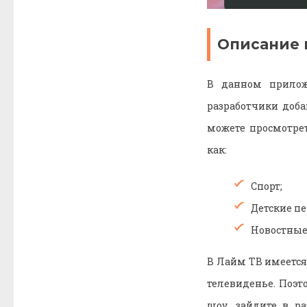
Описание 
В данном прилож
разработчики доб
можете просмотре
как:
Спорт;
Детские пе
Новостные
В Лайм ТВ имеется
телевиденье. Поэт
шоу, зайдите в р