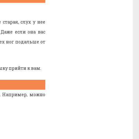
старая, слух у нее
 Даже если она вас
сех ног подальше от
шку прийти к вам.
х. Например, можно