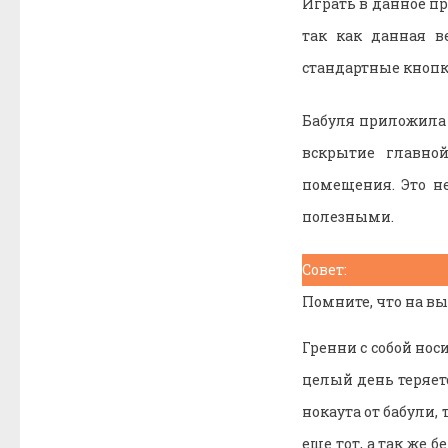
Играть в данное п
так как данная в
стандартные кнопк
Бабуля приложила в
вскрытие главно
помещения. Это не
полезными.
Совет:
Помните, что на вы
Гренни с собой нос
целый день теряетс
нокаута от бабули, 
еще тот, а так же 