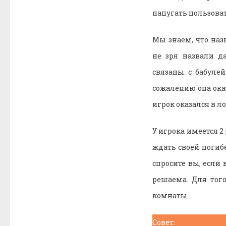
напугать пользоват
Мы знаем, что наз
не зря назвали д
связаны с бабулей
сожалению она ока
игрок оказался в л
У игрока имеется 2
ждать своей погибе
спросите вы, если 
решаема. Для тог
комнаты.
Совет: