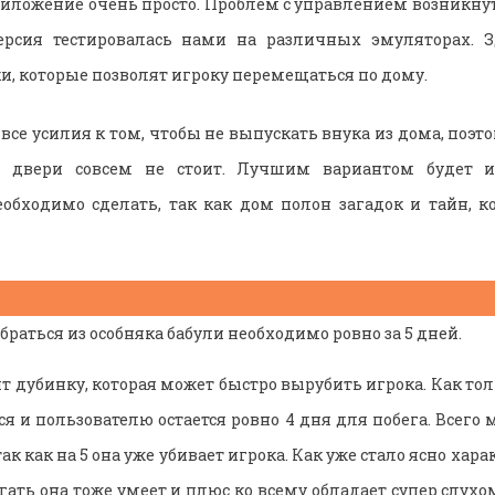
риложение очень просто. Проблем с управлением возникнут
ерсия тестировалась нами на различных эмуляторах. З
и, которые позволят игроку перемещаться по дому.
се усилия к том, чтобы не выпускать внука из дома, поэт
й двери совсем не стоит. Лучшим вариантом будет ис
обходимо сделать, так как дом полон загадок и тайн, к
браться из особняка бабули необходимо ровно за 5 дней.
ит дубинку, которая может быстро вырубить игрока. Как тол
я и пользователю остается ровно 4 дня для побега. Всего
так как на 5 она уже убивает игрока. Как уже стало ясно хар
бегать она тоже умеет и плюс ко всему обладает супер слух