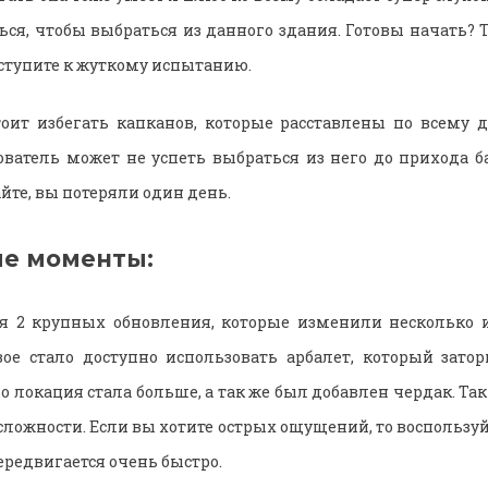
ься, чтобы выбраться из данного здания. Готовы начать? Т
иступите к жуткому испытанию.
оит избегать капканов, которые расставлены по всему 
ватель может не успеть выбраться из него до прихода ба
айте, вы потеряли один день.
е моменты:
ся 2 крупных обновления, которые изменили несколько 
ое стало доступно использовать арбалет, который зато
го локация стала больше, а так же был добавлен чердак. Та
сложности. Если вы хотите острых ощущений, то воспользуй
ередвигается очень быстро.