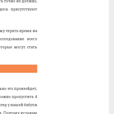
ь точно не должно,
десь присутствуют
ому терять время на
следование всего
оторые могут стать
ько это произойдет,
 можно пропустить 4
актер у нашей бабули
ом. Поэтому игрокам