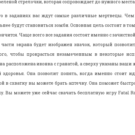
еленой стрелочки, которая сопровождает до нужного места
что в заданиях вас ждут самые различные мертвецы. Чем
ьнее будут становиться зомби. Основная цель состоит в том
ончится. Чаще всего все задания состоят именно с зачистко
й части экрана будет изображен значок, который позволит
ого, чтобы прокрасться незамеченным в некоторые исп
на расположена иконка с гранатой, а сверху указаны ваши 
й здоровья. Она позволит понять, когда именно стоит и
бой в схватку вы можете брать аптечку. Она поможет быстр
у. Вы можете уже сейчас скачать бесплатную игру Fatal R