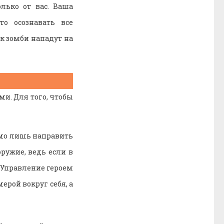
олько от вас. Ваша
о осознавать все
ак зомби нападут на
и. Для того, чтобы
имо лишь направить
ружие, ведь если в
. Управление героем
рой вокруг себя, а