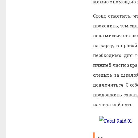
можно с помощью з
Стоит отметить, 
проходить, тем сил
пока миссия не зак
на карту, в право
необходимо для т
нижней части экра
следить за шкало
подлечиться. С со
продолжить схватк
начать свой путь.