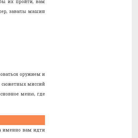
бы их пройти, вам
мер, завалы машин
зоваться оружием и
ие сюжетных миссий
основное меню, где
да именно вам идти