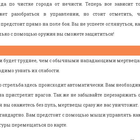
да по чистке города от нечисти. Теперь все зависит т
ет разобраться в управлении, но стоит отметить, чт
редстоит прямо на поле боя. Вы не успеете оглянуться, к
лько с помощью оружия вы сможете защититься!
ми будет труднее, чем с обычными нападающими мертвецам
одимо узнать их слабости.
то стрельба здесь происходит автоматически. Вам необход
на пристрелит врагов. Так же не забывайте перезаряжать о
 вы окажетесь без пуль, мертвецы сразу же вас уничтожат
стандартно. Вам предстоит с помощью мыши управлять каме
уры перемещаться по карте.