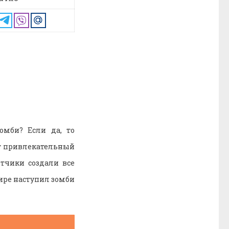
мби? Если да, то
ут привлекательный
тчики создали все
мире наступил зомби