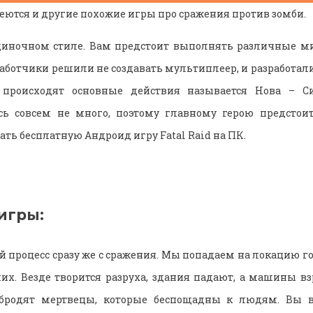
еются и другие похожие игры про сражения против зомби.
одиночном стиле. Вам предстоит выполнять различные м
работчики решили не создавать мультиплеер, и разработал
 происходят основные действия называется Нова – Си
ь совсем не много, поэтому главному герою предстоит
ать бесплатную Андроид игру Fatal Raid на ПК.
игры:
й процесс сразу же с сражения. Мы попадаем на локацию го
х. Везде творится разруха, здания падают, а машины вз
 бродят мертвецы, которые беспощадны к людям. Вы в