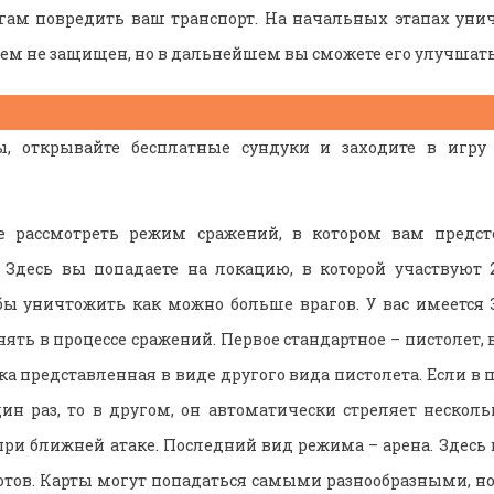
гам повредить ваш транспорт. На начальных этапах уни
чем не защищен, но в дальнейшем вы сможете его улучшать
ы, открывайте бесплатные сундуки и заходите в игру
 рассмотреть режим сражений, в котором вам предст
. Здесь вы попадаете на локацию, в которой участвуют 
обы уничтожить как можно больше врагов. У вас имеется 
ть в процессе сражений. Первое стандартное – пистолет, в
а представленная в виде другого вида пистолета. Если в п
ин раз, то в другом, он автоматически стреляет неско
при ближней атаке. Последний вид режима – арена. Здесь 
отов. Карты могут попадаться самыми разнообразными, но с