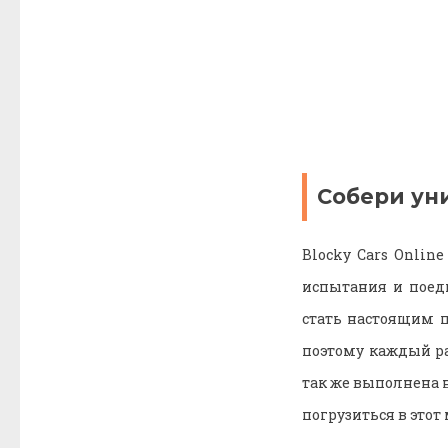
Собери ун
Blocky Cars Onlin
испытания и поед
стать настоящим п
поэтому каждый ра
так же выполнена 
погрузиться в этот 