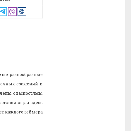
амые разнообразные
ночных сражений и
елены опасностями,
составляющая здесь
ет каждого геймера