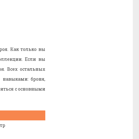
оя. Как только вы
оллекции. Если вы
оя. Всех остальных
 навыками: броня,
миться с основными
стр