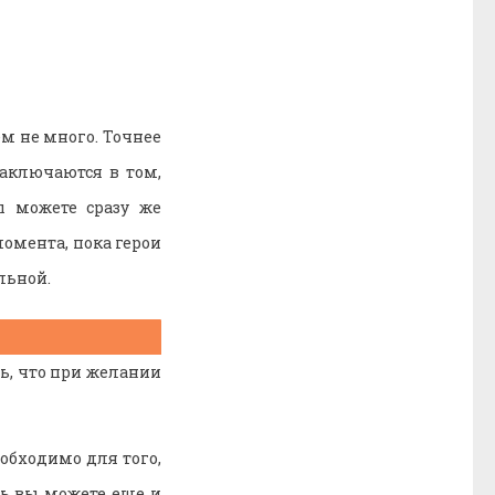
м не много. Точнее
аключаются в том,
ы можете сразу же
момента, пока герои
льной.
ть, что при желании
обходимо для того,
ть вы можете еще и