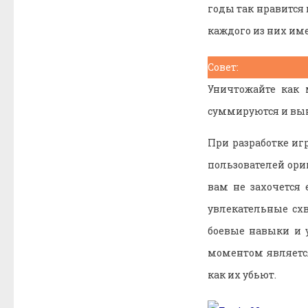
годы так нравитс
каждого из них име
Совет:
Уничтожайте как 
суммируются и вын
При разработке иг
пользователей ори
вам не захочется
увлекательные схв
боевые навыки и 
моментом является
как их убьют.