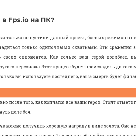
 в Fps.io на ПК?
ики только выпустили данный проект, боевых режимов в не
ладиться только одиночными схватками. Эти сражения з
 своих оппонентов. Как только ваш герой погибает, в
ругого персонажа. Этот процесс будет происходить до того 
 только вы используете последнего, ваша смерть будет фина
ько после того, как кончатся все ваши герои. Стоит отмети
уть поле боя.
ча можно получить хорошую награду в виде золота. Оно не
покупать новых героев. Так же не забывайте, что улучша