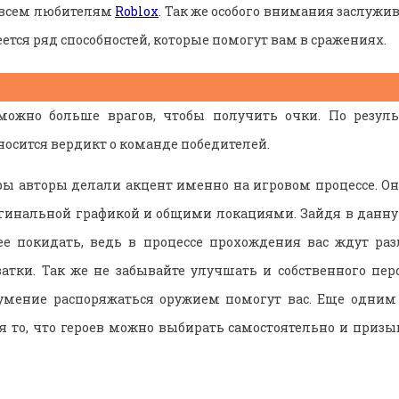
я всем любителям
Roblox
. Так же особого внимания заслужив
ется ряд способностей, которые помогут вам в сражениях.
можно больше врагов, чтобы получить очки. По резул
осится вердикт о команде победителей.
ры авторы делали акцент именно на игровом процессе. О
гинальной графикой и общими локациями. Зайдя в данну
 ее покидать, ведь в процессе прохождения вас ждут ра
атки. Так же не забывайте улучшать и собственного перс
умение распоряжаться оружием помогут вас. Еще одни
 то, что героев можно выбирать самостоятельно и призыва