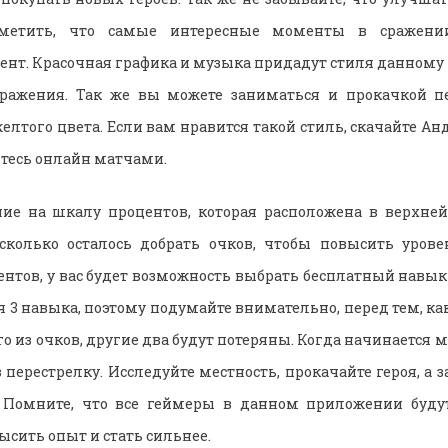
тметить, что самые интересные моменты в сражени
т. Красочная графика и музыка придадут стиля данному 
сражения. Так же вы можете заниматься и прокачкой пе
лтого цвета. Если вам нравится такой стиль, скачайте Анд
тесь онлайн матчами.
ие на шкалу процентов, которая расположена в верхней 
сколько осталось добрать очков, чтобы повысить урове
ентов, у вас будет возможность выбрать бесплатный навык 
я 3 навыка, поэтому подумайте внимательно, перед тем, ка
о из очков, другие два будут потеряны. Когда начинается м
в перестрелку. Исследуйте местность, прокачайте героя, а 
. Помните, что все геймеры в данном приложении будут
сить опыт и стать сильнее.