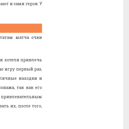
ают и сами герои. У
ьтатам матча очки
ни хотели привлечь
ю игру первый раз,
зличные находки и
онажа, так как его
м привлекательным
ть их, после того,