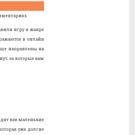
омментариях.
авили игру в жанре
ражаются в онлайн
льше направлены на
нут, за которые вам
ядят как маленькие
которая уже долгие