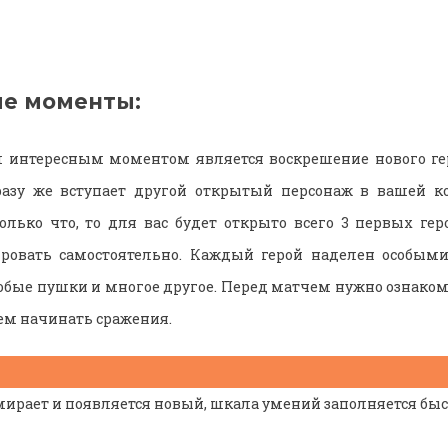
е моменты:
 интересным моментом является воскрешение нового гер
сразу же вступает другой открытый персонаж в вашей к
олько что, то для вас будет открыто всего 3 первых гер
ировать самостоятельно. Каждый герой наделен особыми
особые пушки и многое другое. Перед матчем нужно ознако
тем начинать сражения.
умирает и появляется новый, шкала умений заполняется бы