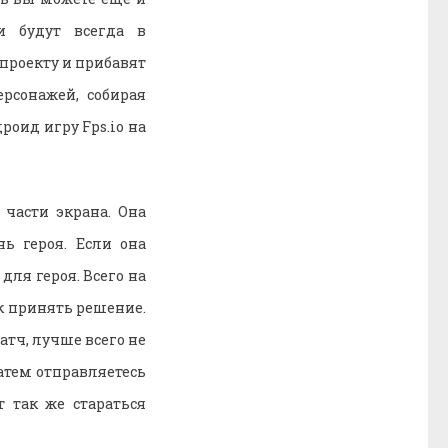
и будут всегда в
проекту и прибавят
рсонажей, собирая
роид игру Fps.io на
части экрана. Она
нь героя. Если она
для героя. Всего на
к принять решение.
атч, лучше всего не
затем отправляетесь
 так же стараться