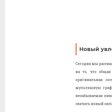
Новый увл
Сегодня мы расска
на то, что обща
оригинальная со
мультяшную граф
незабываемая пик
скачать новый онла