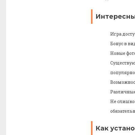
Интересн
Игра досту
Бонус в ви
Новые фот
Существую
популярно
Возможнос
Различные
Не слишко
обязательн
Как устан