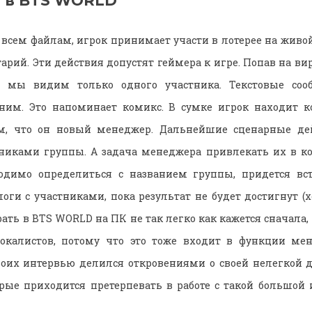
ь в BTS WORLD
 всем файлам, игрок принимает участи в лотерее на живо
арий. Эти действия допустят геймера к игре. Попав на ви
да мы видим только одного участника. Текстовые соо
 ним. Это напоминает комикс. В сумке игрок находит к
м, что он новый менеджер. Дальнейшие сценарные дей
никами группы. А задача менеджера привлекать их в ко
ходимо определиться с названием группы, придется вс
ги с участниками, пока результат не будет достигнут (х
рать в BTS WORLD на ПК не так легко как кажется сначала
вокалистов, потому что это тоже входит в функции ме
оих интервью делился откровениями о своей нелегкой 
рые приходится претерпевать в работе с такой большой