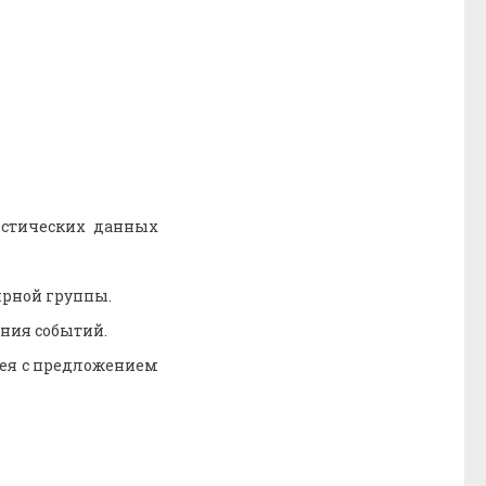
истических данных
ярной группы.
ния событий.
ея с предложением