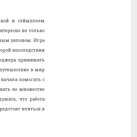
мкой и геймплеем
нтересно не только
вым уклоном. Игра
торой впоследствии
неджера принимать
путешествие в мир
 начала помогать с
овать во множестве
умать, что работа
редстоит влиться в