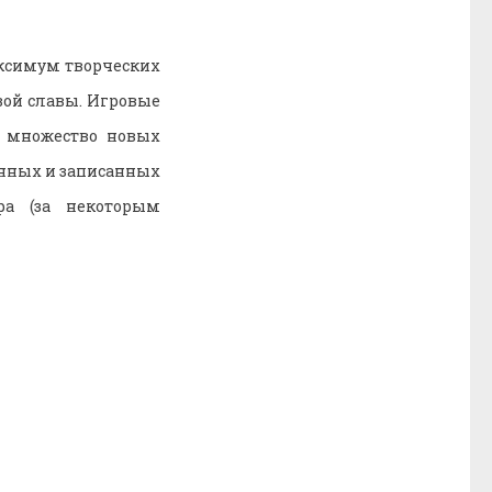
аксимум творческих
вой славы. Игровые
м множество новых
анных и записанных
а (за некоторым