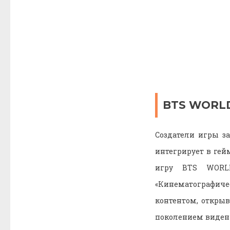
BTS WORLD
Создатели игры з
интегрирует в ге
игру BTS WORL
«Кинематографич
контентом, откр
поколением видени