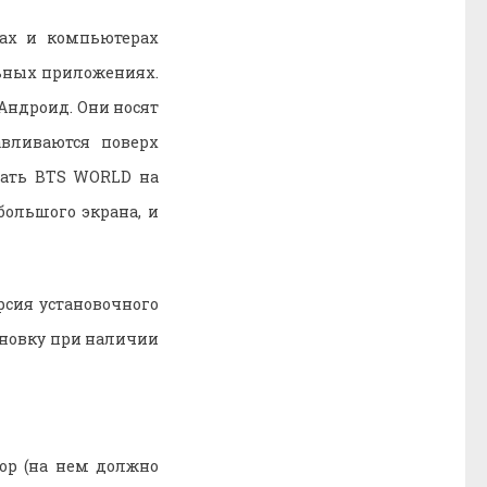
ах и компьютерах
льных приложениях.
Андроид. Они носят
авливаются поверх
чать BTS WORLD на
большого экрана, и
рсия установочного
ановку при наличии
ор (на нем должно