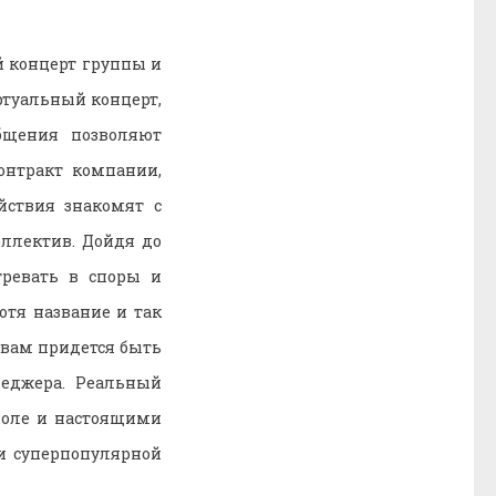
й концерт группы и
ртуальный концерт,
бщения позволяют
онтракт компании,
ствия знакомят с
ллектив. Дойдя до
тревать в споры и
отя название и так
, вам придется быть
неджера. Реальный
доле и настоящими
 и суперпопулярной