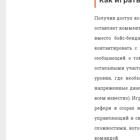
Как играт
Получив доступ ко
оставляет коммент
вместо бойс-бен
контактировать с
сообщающий о то
остальными участ
уровня, где необ
напряженные диало
всем известно). Иг
рефери в ссорах 
управляющий в св
сложностями, кото
командой.