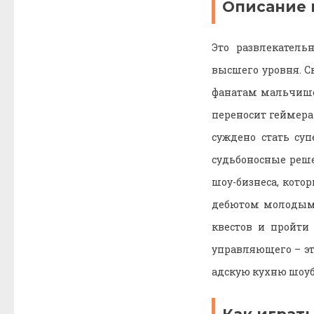
Описание 
Это развлекател
высшего уровня. С
фанатам мальчише
переносит геймера
суждено стать су
судьбоносные реш
шоу-бизнеса, кото
дебютом молодым а
квестов и пройти
управляющего – эт
адскую кухню шоуб