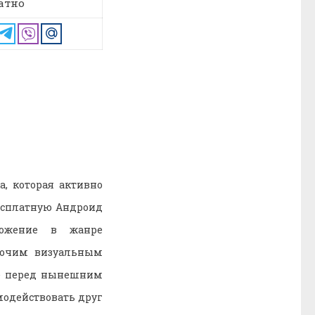
атно
, которая активно
есплатную Андроид
ожение в жанре
рочим визуальным
е перед нынешним
модействовать друг