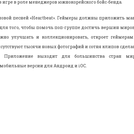
 в игре в роле менеджеров южнокорейского бойс-бенда.
новой песней «Heartbeat». Геймеры должны приложить м
для того, чтобы помочь поп-группе достичь вершин миро
ужно улучшать и коллекционировать, откроет геймера
рисутствуют тысячи новых фотографий и сотня клипов сдел
. Приложение выходит для большинства стран мир
мобильные версии для Андроид и iOC.