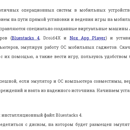
азличных операционных систем в мобильных устройств
вием на пути прямой установки и ведения игры на моби
справляются специально созданные виртуальные машины 
ров (
Bluestacks 4
, Droid4X и
Nox App Player
) и устан
ьютеров, эмулируя работу ОС мобильных гаджетов.
Ска
 их помощью, а также вести игру, пользуясь удобством 
спешной, если эмулятор и ОС компьютера совместимы, ве
вреждений и взята из надежного источника. Начинаем уст
м инсталляционный файл
Bluestacks 4.
еделиться с диском, на котором будет размещен эмулят