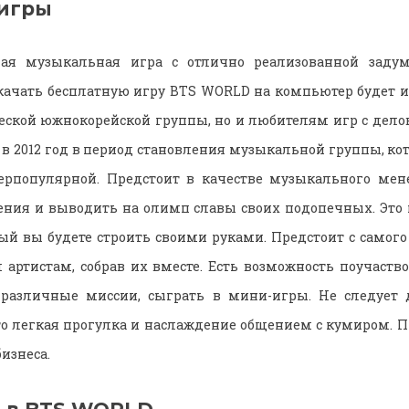
игры
ьная музыкальная игра с отлично реализованной заду
качать бесплатную игру BTS WORLD на компьютер будет и
ской южнокорейской группы, но и любителям игр с дело
 в 2012 год в период становления музыкальной группы, ко
перпопулярной. Предстоит в качестве музыкального ме
ения и выводить на олимп славы своих подопечных. Это 
рый вы будете строить своими руками. Предстоит с самого
ртистам, собрав их вместе. Есть возможность поучаств
 различные миссии, сыграть в мини-игры. Не следует д
о легкая прогулка и наслаждение общением с кумиром. П
изнеса.