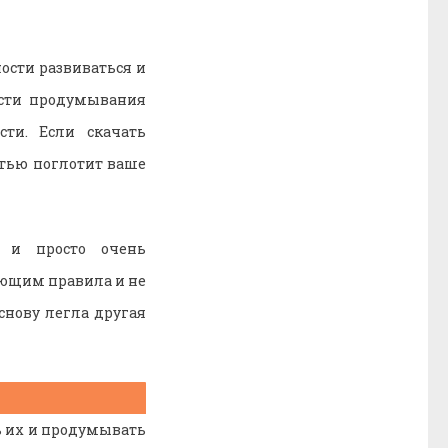
ости развиваться и
ости продумывания
сти. Если скачать
стью поглотит ваше
, и просто очень
ающим правила и не
снову легла другая
ь их и продумывать