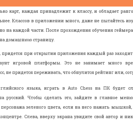
лько карт, каждая принадлежит к классу, и обладает ран
ьнее. Классов в приложении много, даже не пытайтесь изу
но на каждой части. После прохождения обучения геймер
 на домашнюю страницу.
, придется при открытии приложения каждый раз заходить
аунт игровой платформы. Это не занимает много вре
сс, не придется переживать, что обнулится рейтинг или, сот
нглийского языка, играть в Auto Chess на ПК будет сл
на русский. Чтобы сделать это, зайдите в главное мен
 персонажа зеленого цвета, если на него нажать мышкой, 
концентре. Слева, вверху экрана увидите свой автор и ни