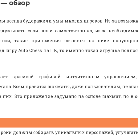
 — обзор
ры всегда будоражили умы многих игроков. Из-за возможн
одумывать свои шаги самостоятельно, из-за необходим
егии, такие приложения остаются на пике популярно
д игру Auto Chess на ПК, то именно такая игрушка полно
ает красивой графикой, интуитивным управлением
мана. Всем нравятся шахматы, даже пользователям, не зн
них. Это приложение задумано на основе шахмат, но в о
гроки должны собирать уникальных персонажей, улучшат