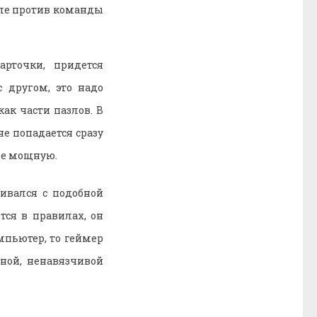
оле против команды
рточки, придется
 другом, это надо
ак части пазлов. В
е попадается сразу
ее мощную.
кивался с подобной
тся в правилах, он
мпьютер, то геймер
ной, ненавязчивой