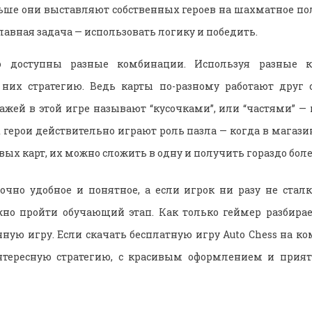
льше они выставляют собственных героев на шахматное п
лавная задача — использовать логику и победить.
то доступны разные комбинации. Используя разные ка
 них стратегию. Ведь карты по-разному работают друг с
ажей в этой игре называют “кусочками”, или “частями” — к
 герои действительно играют роль пазла — когда в магазин
вых карт, их можно сложить в одну и получить гораздо бол
очно удобное и понятное, а если игрок ни разу не стал
но пройти обучающий этап. Как только геймер разбирае
ную игру. Если скачать бесплатную игру Auto Chess на ко
нтересную стратегию, с красивым оформлением и прият