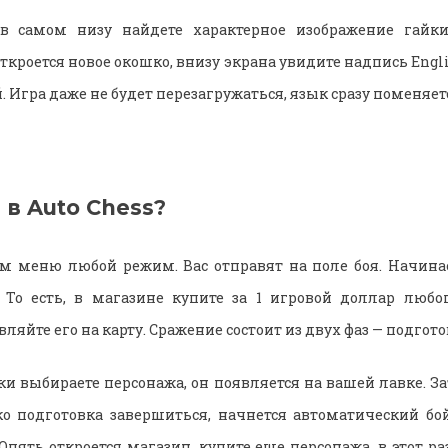
в самом низу найдете характерное изображение гайки
ткроется новое окошко, внизу экрана увидите надпись Engli
. Игра даже не будет перезагружаться, язык сразу поменяет
 в Auto Chess?
м меню любой режим. Вас отправят на поле боя. Начинае
. То есть, в магазине купите за 1 игровой доллар любо
ляйте его на карту. Сражение состоит из двух фаз — подгото
ки выбираете персонажа, он появляется на вашей лавке. За
ко подготовка завершиться, начнется автоматический бой
 Опять откроется магазин, купите еще персонажа, в этот р