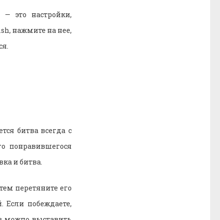
 — это настройки,
sh, нажмите на нее,
ся.
тся битва всегда с
го понравившегося
вка и битва.
тем перетяните его
. Если побеждаете,
аз можно выставить