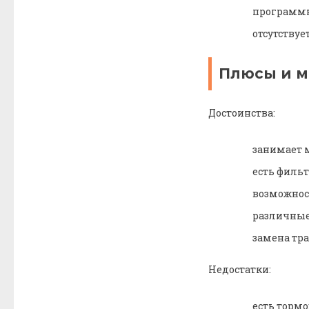
программн
отсутствуе
Плюсы и 
Достоинства:
занимает 
есть филь
возможнос
различные
замена тр
Недостатки:
есть торм