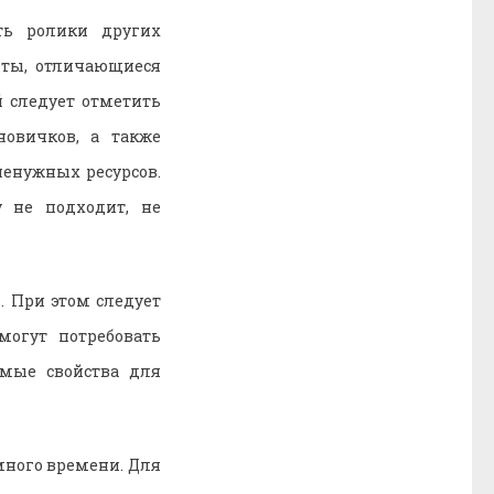
ть ролики других
нты, отличающиеся
 следует отметить
овичков, а также
ненужных ресурсов.
 не подходит, не
. При этом следует
могут потребовать
имые свойства для
много времени. Для