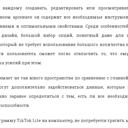
т каждому создавать, редактировать или просматрива
 своем арсенале он содержит все необходимые инструме
ениями и оптимальными свойствами. Среди особенностей
 дизайн, большой набор опций, понятный даже для н
который не требует использования большого количества 
ти пользователь сможет легко отключить то, что ему
х усилий при этом.
имает не так много пространства по сравнению с главной
огут дополнительно задействоваться данные, которые 
жно заранее определиться с тем, есть ли все необход
оспособности.
грамму TikTok Lite на компьютер, не потребуется тратить 