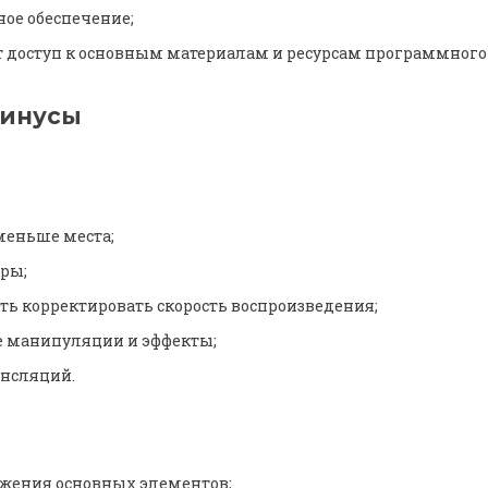
ое обеспечение;
т доступ к основным материалам и ресурсам программного 
минусы
меньше места;
тры;
ть корректировать скорость воспроизведения;
 манипуляции и эффекты;
ансляций.
ожения основных элементов;