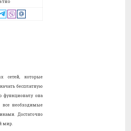
атно
х сетей, которые
скачать бесплатную
По функционалу она
ь все необходимые
иками. Достаточно
й мир.