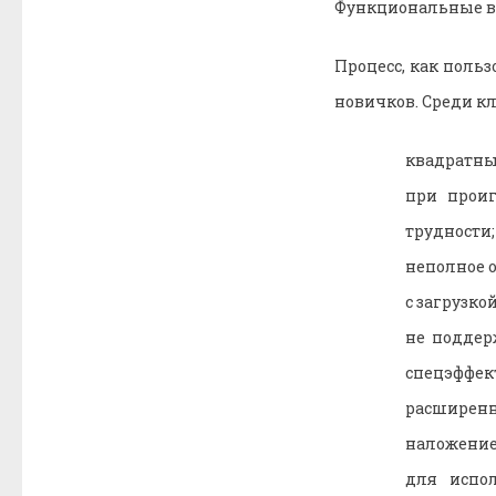
Функциональные в
Процесс, как польз
новичков. Среди к
квадратны
при прои
трудности;
неполное о
с загрузко
не поддер
спецэффект
расширенн
наложение
для испол