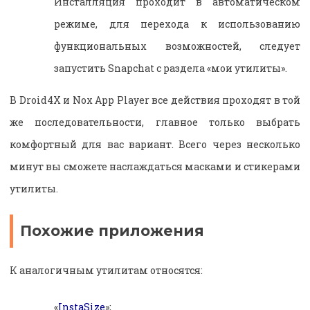
Инсталляция проходит в автоматическом
режиме, для перехода к использованию
функциональных возможностей, следует
запустить Snapchat с раздела «мои утилиты».
В
Droid
4
X
и
Nox
App
Player
все действия проходят в той
же последовательности, главное только выбрать
комфортный для вас вариант. Всего через несколько
минут вы сможете наслаждаться масками и стикерами
утилиты.
Похожие приложения
К аналогичным утилитам относятся:
«
InstaSize
»;