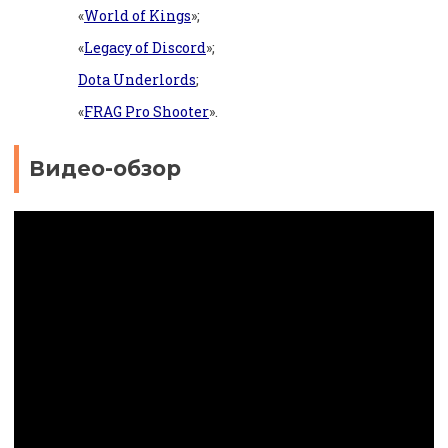
«
World of Kings
»;
«
Legacy of Discord
»;
Dota Underlords
;
«
FRAG Pro Shooter
».
Видео-обзор