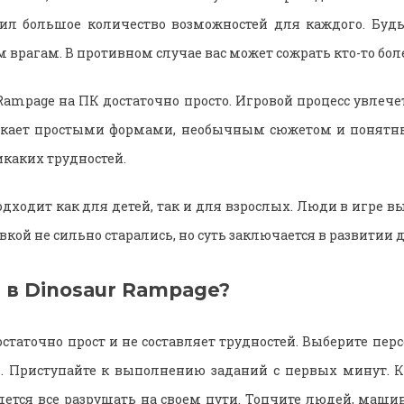
вил большое количество возможностей для каждого. Будь
 врагам. В противном случае вас может сожрать кто-то бол
 Rampage на ПК достаточно просто. Игровой процесс увлече
екает простыми формами, необычным сюжетом и понятн
икаких трудностей.
одходит как для детей, так и для взрослых. Люди в игре в
овкой не сильно старались, но суть заключается в развитии 
 в Dinosaur Rampage?
остаточно прост и не составляет трудностей. Выберите пер
ь. Приступайте к выполнению заданий с первых минут. К
дется все разрушать на своем пути. Топчите людей, машин