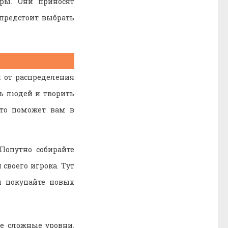
ры. Они приносят
 предстоит выбрать
 от распределения
ть людей и творить
это поможет вам в
 Попутно собирайте
своего игрока. Тут
и покупайте новых
ее сложные уровни.