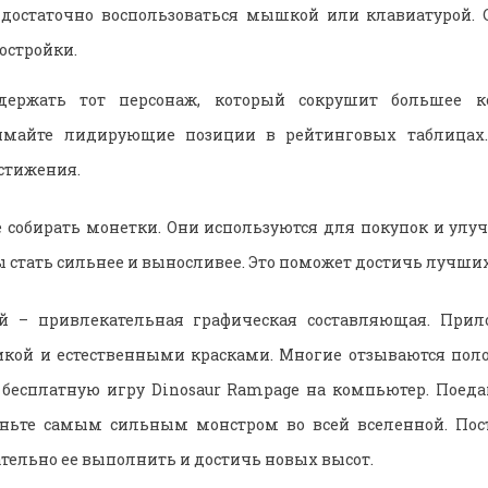
о достаточно воспользоваться мышкой или клавиатурой. 
остройки.
держать тот персонаж, который сокрушит большее ко
нимайте лидирующие позиции в рейтинговых таблицах.
стижения.
 собирать монетки. Они используются для покупок и улу
ы стать сильнее и выносливее. Это поможет достичь лучших
ей – привлекательная графическая составляющая. Прил
икой и естественными красками. Многие отзываются поло
 бесплатную игру Dinosaur Rampage на компьютер. Поеда
аньте самым сильным монстром во всей вселенной. Пост
ательно ее выполнить и достичь новых высот.