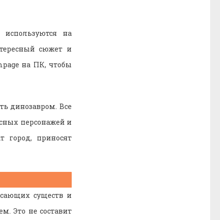
 используются на
нтересный сюжет и
mpage на ПК, чтобы
ть динозавром. Все
есных персонажей и
т город, приносят
асающих существ и
м. Это не составит