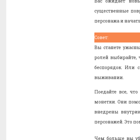
Вас ожидает нов
существенные повр
персонажа и начать
Совет:
Вы станете ужасн
ролей выбирайте, 
беспорядок. Или 
выживании.
Поедайте все, что
монетки. Они помо
внедрены внутрии
персонажей. Это п
Чем больше вы уби