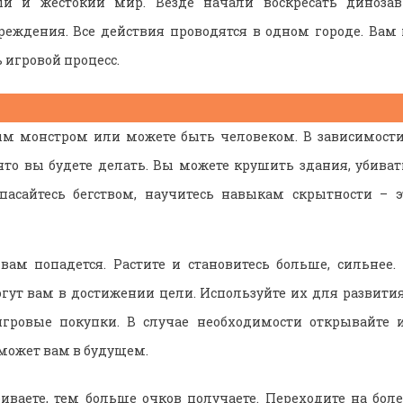
ый и жестокий мир. Везде начали воскресать динозав
еждения. Все действия проводятся в одном городе. Вам
 игровой процесс.
ым монстром или можете быть человеком. В зависимости
что вы будете делать. Вы можете крушить здания, убива
спасайтесь бегством, научитесь навыкам скрытности – 
 вам попадется. Растите и становитесь больше, сильнее.
гут вам в достижении цели. Используйте их для развития 
гровые покупки. В случае необходимости открывайте 
оможет вам в будущем.
ваете, тем больше очков получаете. Переходите на бол