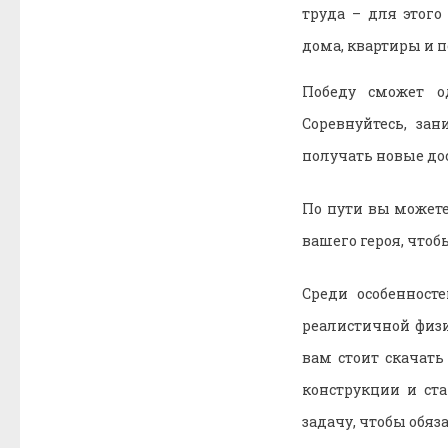
труда – для этог
дома, квартиры и п
Победу сможет о
Соревнуйтесь, за
получать новые до
По пути вы можете
вашего героя, чтоб
Среди особенност
реалистичной физ
вам стоит скачать
конструкции и ст
задачу, чтобы обяз