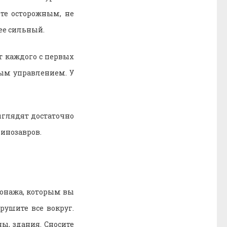
те осторожным, не
ее сильный.
т каждого с первых
ым управлением. У
ыглядят достаточно
динозавров.
сонажа, которым вы
рушите все вокруг.
ы, здания. Сносите