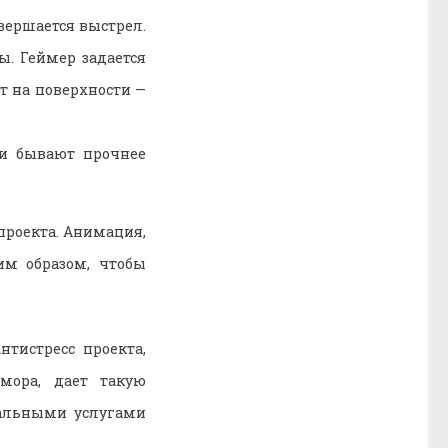
вершается выстрел.
ы. Геймер задается
т на поверхности —
ни бывают прочнее
проекта. Анимация,
им образом, чтобы
нтистресс проекта,
мора, дает такую
уальными услугами