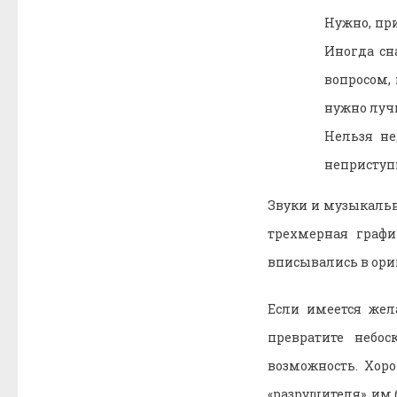
Нужно, пр
Иногда сн
вопросом,
нужно луч
Нельзя не
неприступ
Звуки и музыкальн
трехмерная графи
вписывались в ори
Если имеется жела
превратите небо
возможность. Хор
«разрушителя», им 