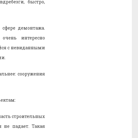
дребезги, быстро,
 сфере демонтажа.
 очень интересно
йся с невиданными
ми.
альнее: сооружения
ъектам:
часть строительных
н не падает. Такая