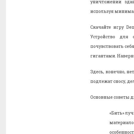
уничтожении здан
используя минимал
Скачайте игру De
Устройство для 
почувствовать се
гигантами. Наверно
Здесь, конечно, н
подлежат сносу, де
Основные советы д
«Бить» лу
материало
особеннос