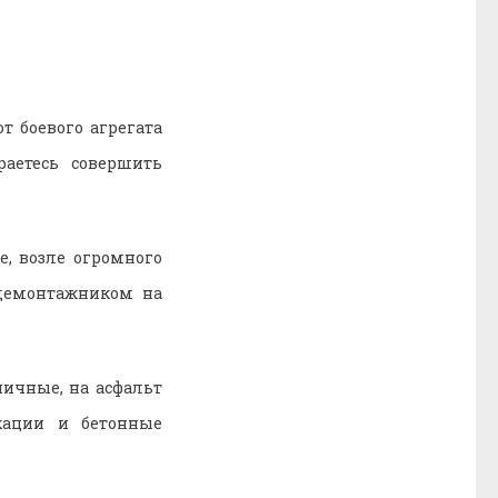
т боевого агрегата
раетесь совершить
, возле огромного
-демонтажником на
пичные, на асфальт
кации и бетонные