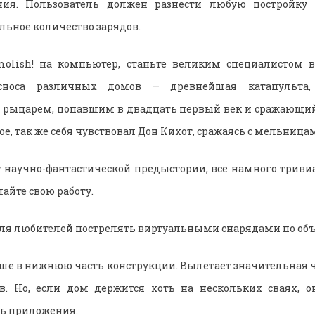
ия. Пользователь должен разнести любую постройку в
ьное количество зарядов.
molish! на компьютер, станьте великим специалистом в
сноса различных домов — древнейшая катапульта,
бя рыцарем, попавшим в двадцать первый век и сражающи
е, так же себя чувствовал Дон Кихот, сражаясь с мельница
ет научно-фантастической предыстории, все намного триви
лайте свою работу.
ля любителей пострелять виртуальными снарядами по об
чше в нижнюю часть конструкции. Вылетает значительная 
в. Но, если дом держится хоть на нескольких сваях, о
ть приложения.