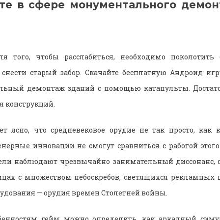
те в сфере монументального демон
 того, чтобы расслабиться, необходимо поколотить 
 снести старый забор. Скачайте бесплатную Андроид игр
альный демонтаж зданий с помощью катапульты. Достат
я конструкций.
т ясно, что средневековое орудие не так просто, как 
ерные инновации не смогут сравниться с работой этого
ели наблюдают чрезвычайно занимательный диссонанс, с
ицах с множеством небоскребов, светящихся рекламных 
рудования — орудия времен Столетней войны.
енностям гейм можно определить, как аркадный симу