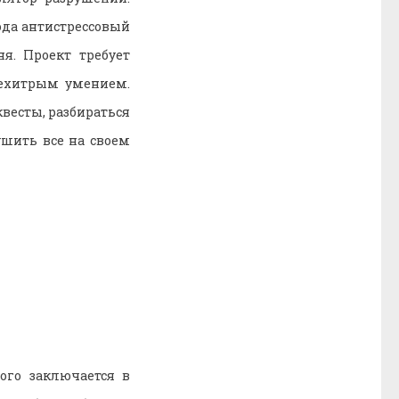
ода антистрессовый
я. Проект требует
ехитрым умением.
весты, разбираться
ушить все на своем
ого заключается в