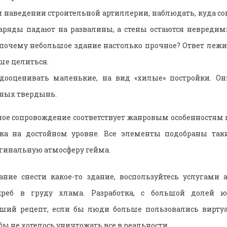
и наведении строительной артиллерии, наблюдать, куда со
аряды падают на развалины, а стены остаются невредим
 почему небольшое здание настолько прочное? Ответ лежи
ше целиться.
дооценивать маленькие, на вид «хилые» постройки. О
ных твердынь.
ое сопровождение соответствует жанровым особенностям 
ка на достойном уровне. Все элементы подобраны так
гинальную атмосферу гейма.
ние снести какое-то здание, воспользуйтесь услугами а
скреб в груду хлама. Разработка, с большой долей ю
оший рецепт, если бы люди больше пользовались вирт
бы не хотелось уничтожать все в реальности.