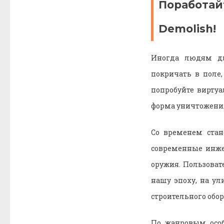
Поработай
Demolish!
Иногда людям для
покричать в поле,
попробуйте вирту
форма уничтожени
Со временем стане
современные инжен
оружия. Пользоват
нашу эпоху, на ул
строительного обо
По жанровым особ