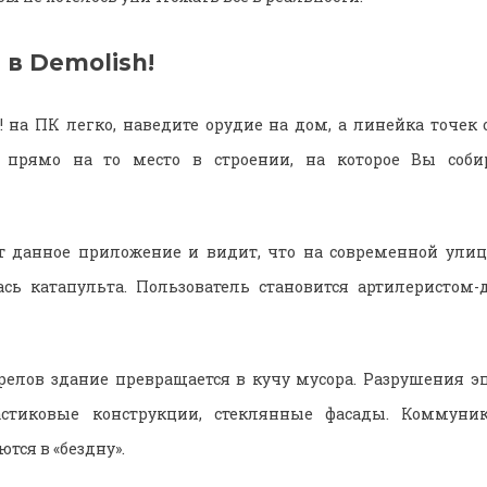
 в Demolish!
! на ПК легко, наведите орудие на дом, а линейка точек о
 прямо на то место в строении, на которое Вы соби
т данное приложение и видит, что на современной улице
ась катапульта. Пользователь становится артилеристом
релов здание превращается в кучу мусора. Разрушения э
астиковые конструкции, стеклянные фасады. Коммуни
тся в «бездну».