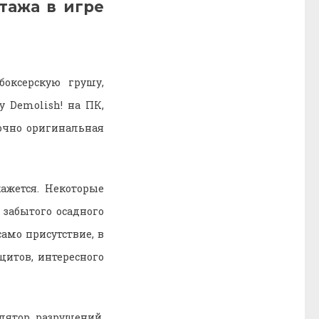
тажа в игре
боксерскую грушу,
у Demolish! на ПК,
очно оригинальная
кажется. Некоторые
 забытого осадного
амо присутствие, в
щитов, интересного
лятор разрушений.