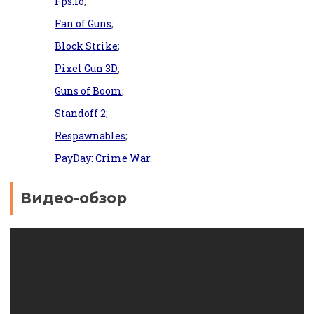
Fps.io
;
Fan of Guns
;
Block Strike
;
Pixel Gun 3D
;
Guns of Boom
;
Standoff 2
;
Respawnables
;
PayDay: Crime War
.
Видео-обзор