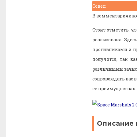
Совет:
В комментариях мо
Стоит отметить, ч
реализована. Здес
противниками и пр
получится, так к
различными зачист
сопровождать вас в
ее преимуществах.
Описание 