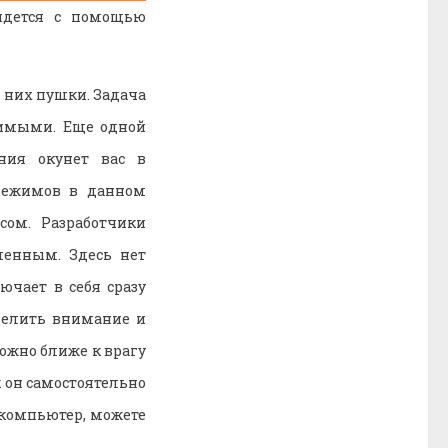
идется с помощью
 них пушки. Задача
димыми. Еще одной
ния окунет вас в
режимов в данном
ом. Разработчики
шенным. Здесь нет
ючает в себя сразу
уделить внимание и
ожно ближе к врагу
к он самостоятельно
а компьютер, можете