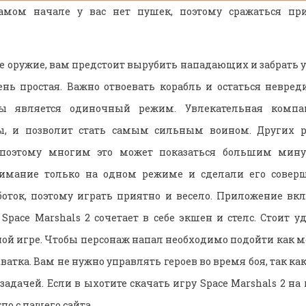
самом начале у вас нет пушек, поэтому сражаться пр
е оружие, вам предстоит вырубить нападающих и забрать у
ень простая. Важно отвоевать корабль и остаться невре
ры является одиночный режим. Увлекательная компа
ы, и позволит стать самым сильным воином. Других 
 поэтому многим это может показаться большим минус
имание только на одном режиме и сделали его совер
оток, поэтому играть приятно и весело. Приложение вкл
 Space Marshals 2 сочетает в себе экшен и стелс. Стоит 
ой игре. Чтобы персонаж напал необходимо подойти как м
хватка. Вам не нужно управлять героев во время боя, так ка
 задачей. Если в ыхотите скачать игру Space Marshals 2 н
но с нашего сайта.