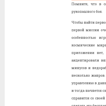
Помните, что в 
рукопашного боя.
Чтобы найти перво
первой миссии оч
особенностью иг
космические мир
приложении нет,
акцентировали вн
минусов и недораб
несколько жанров.
управлению в данн
и тогда начнется с
справится со своей
сделать это бесплат