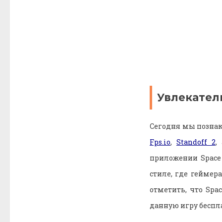
Увлекател
Сегодня мы познак
Fps.io
,
Standoff 2
,
приложении Space 
стиле, где геймер
отметить, что Spa
данную игру беспла