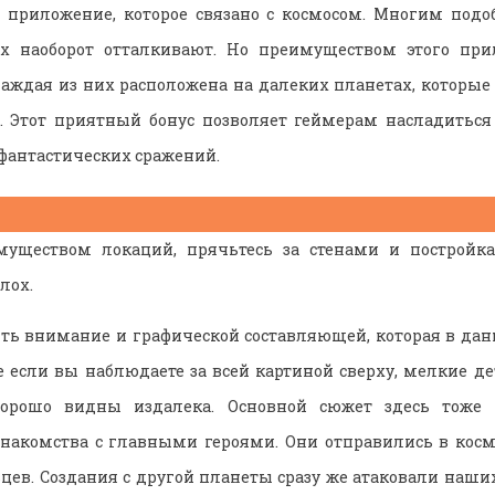
 – приложение, которое связано с космосом. Многим под
их наоборот отталкивают. Но преимуществом этого пр
аждая из них расположена на далеких планетах, которые
. Этот приятный бонус позволяет геймерам насладиться
 фантастических сражений.
муществом локаций, прячьтесь за стенами и постройка
лох.
ить внимание и графической составляющей, которая в дан
 если вы наблюдаете за всей картиной сверху, мелкие дет
хорошо видны издалека. Основной сюжет здесь тоже 
знакомства с главными героями. Они отправились в косм
ев. Создания с другой планеты сразу же атаковали наших 