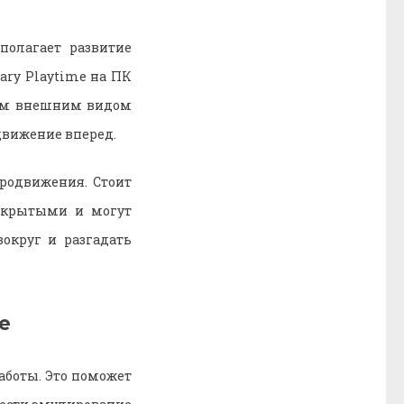
полагает развитие
ary Playtime на ПК
оим внешним видом
движение вперед.
продвижения. Стоит
 скрытыми и могут
округ и разгадать
e
аботы. Это поможет