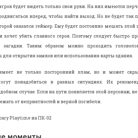
грок будет видеть только свои руки. На них имеются перча
родвигаться вперед, чтобы найти выход. Но не будет так п
оторой оказался геймер. Ему будет постоянно мешать злой 
 хочет убить главного героя. Поэтому следует быстро пр
а загадки. Таким образом можно проходить головолом
 для открытия замков или использования карты здания.
имеет не только посторонний хлам, но и может скр
огут понадобиться в разных ситуациях. Их рекоменд
добном случае. Если на пути появляется злой персонаж, не
ежать от неприятностей и верной погибели.
ые моменты