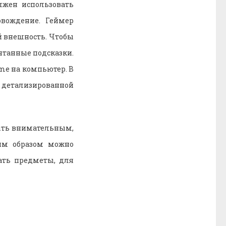
лжен использовать
овождение. Геймер
й внешность. Чтобы
рятанные подсказки.
ime на компьютер. В
 детализированной
быть внимательным,
ким образом можно
ать предметы, для