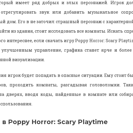
оторый имеет ряд добрых и злых персонажей. Игрок до
 отрегулировать звук или добавить музыкальное сопр
ый дом. Его в не заточил страшный персонаж с характерно
йти из здания, стоит исследовать все комнаты. Искать сп
ого интереснее, если скачать игру Poppy Horror: Scary Playt
т улучшенным управление, графика станет ярче и более
нной визуализации.
ия игрок будет попадать в опасные ситуации. Ему стоит 
ров, проходить комнаты, разгадывая головоломки. Та
на дверях, вводя коды, найденные в комнате или собир
спользования.
 в Poppy Horror: Scary Playtime