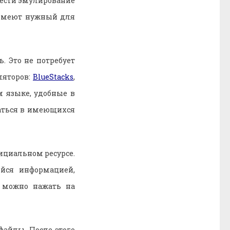
вести эмулирование
 имеют нужный для
. Это не потребует
ляторов:
BlueStacks
,
м языке, удобные в
раться в имеющихся
фициальном ресурсе.
йся информацией,
 можно нажать на
файлы. После этого