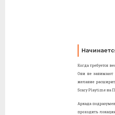
Начинаетс
Когда требуется в
Они не занимают 
желание расширить
Scary Playtime на 
Аркада подразумев
проходить локации