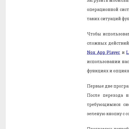
загрузить мобильн
операционной сис
таких ситуаций фу
Чтобы использоват
сложных действий.
Nox App Player
и
L
использовании нас
функциях и опциях
Первые две програм
После перехода 
требующимися си
зеленую кнопку с 
Программа потребу