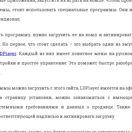
ые приложения, запустить их играть на компе. Чтобы про
темы, стоит использовать специальные программы. Они
нкционал.
ь программу, нужно загрузить ее на комп и активировать
 Но первое, что стоит сделать – это выбрать один из эму
DPlayer
. Каждый из них имеет понятное меню на русско
тройки и простое управление. Это поможет быстро разоб
.
мы можно загрузить с этого сайта, LDPlayer имеется на о
на страницу установки, можно ознакомиться с имеюще
стемными требованиями и данных о продавце. Также
соответствующей надписью и активировать загрузку.
ет выбрать место, где будут размещаться установочные 