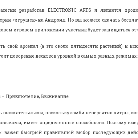
ратегии разработан ELECTRONIC ARTS и является прод
ерии «игрушек» на Андроид. Но вы можете скачать бесплат
В новом игровом приложении участник будет защищаться от
ть свой арсенал (а это около пятидесяти растений) и и
тоит покорение десятков уровней в самых разных режимах:
ы – Приключение, Выживание.
ь внимательными, поскольку зомби невероятно хитры, и
авыками, имеет определенные способности. Поэтому юзе
ь: важен быстрый правильный выбор последующих дейс