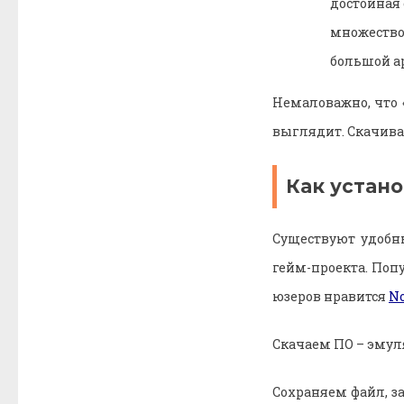
достойная 
множество 
большой а
Немаловажно, что 
выглядит. Скачивай
Как устано
Существуют удобн
гейм-проекта. По
юзеров нравится
N
Скачаем ПО – эмул
Сохраняем файл, з