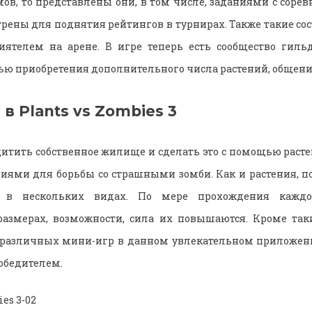
мов, то представлены они, в том числе, заданиями с соре
рены для поднятия рейтингов в турнирах. Также такие со
иятелем на арене. В игре теперь есть сообщество гиль
ью приобретения дополнительного числа растений, общения
 в Plants vs Zombies 3
итить собственное жилище и сделать это с помощью раст
иями для борьбы со страшными зомби. Как и растения, 
ь в нескольких видах. По мере прохождения каждо
размерах, возможности, сила их повышаются. Кроме так
 различных мини-игр в данном увлекательном приложени
победителем.