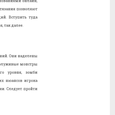
внованиями онлайн,
стязания позволяют
дий. Вступить туда
, так далее.
ений. Они наделены
полуживые монстры
го уровня, зомби
их нюансов игрока
и. Следует пройти