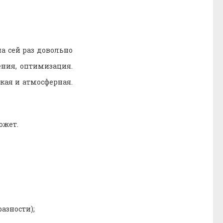
а сей раз довольно
ния, оптимизация.
кая и атмосферная.
южет.
азности);