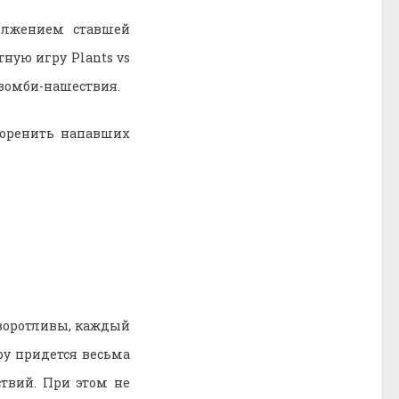
олжением ставшей
ную игру Plants vs
 зомби-нашествия.
скоренить напавших
зворотливы, каждый
ру придется весьма
твий. При этом не