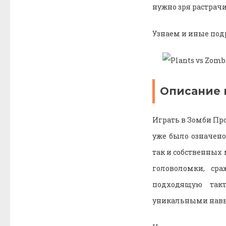
нужно зря растрачи
Узнаем и иные под
Описание 
Играть в Зомби Про
уже было означено
так и собственных
головоломки, ср
подходящую такт
уникальными навык