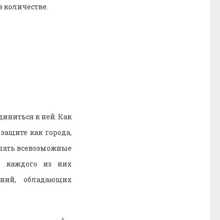
в количестве.
диниться к ней. Как
защите как города,
ешать всевозможные
я каждого из них
ений, обладающих