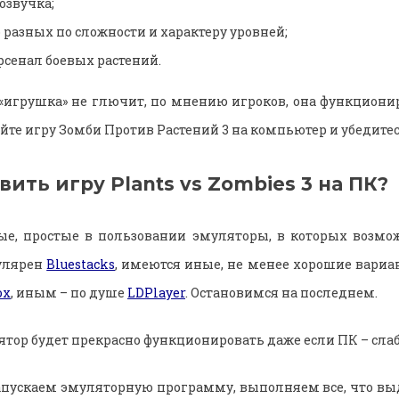
озвучка;
разных по сложности и характеру уровней;
рсенал боевых растений.
«игрушка» не глючит, по мнению игроков, она функционир
те игру Зомби Против Растений 3 на компьютер и убедитес
вить игру Plants vs Zombies 3 на ПК?
ые, простые в пользовании эмуляторы, в которых возмож
пулярен
Bluestacks
, имеются иные, не менее хорошие вариан
ox
, иным – по душе
LDPlayer
. Остановимся на последнем.
ятор будет прекрасно функционировать даже если ПК – сла
апускаем эмуляторную программу, выполняем все, что вы