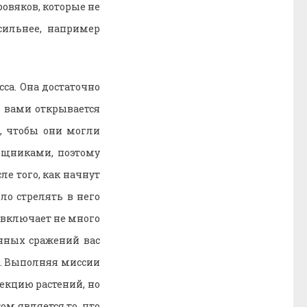
ровяков, которые не
сильнее, например
са. Она достаточно
д вами открывается
й, чтобы они могли
ощниками, поэтому
ле того, как начнут
ло стрелять в него
 включает не много
янных сражений вас
ы. Выполняя миссии
екцию растений, но
м является то, что