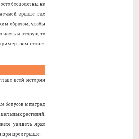
осто бесполезны на
лнечной крыше, где
аким образом, чтобы
 часть и вторую, то
пример, вам станет
главе всей истории
е бонусов и наград
циальных растений.
жете увидеть ярко
я при проигрыше.