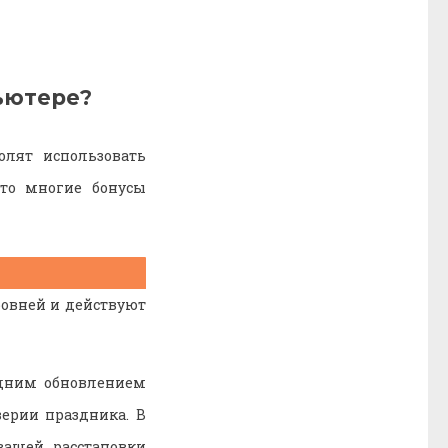
ьютере?
олят использовать
то многие бонусы
ровней и действуют
едним обновлением
ерии праздника. В
вашей расстановки