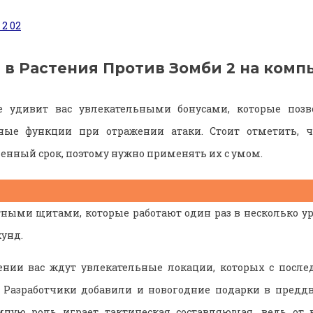
ь в Растения Против Зомби 2 на комп
 удивит вас увлекательными бонусами, которые позв
ные функции при отражении атаки. Стоит отметить, ч
енный срок, поэтому нужно применять их с умом.
ными щитами, которые работают один раз в несколько у
кунд.
нии вас ждут увлекательные локации, которых с посл
. Разработчики добавили и новогодние подарки в преддв
ную роль играет тактическая составляющая, ведь от 