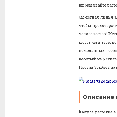
выращивайте растен
Сюжетная линия зд
чтобы предотврати
человечество! Жут
могут им в этом п
нежеланных гостей
веселый мир схват
Против Зомби 2 на
Описание 
Каждое растение и