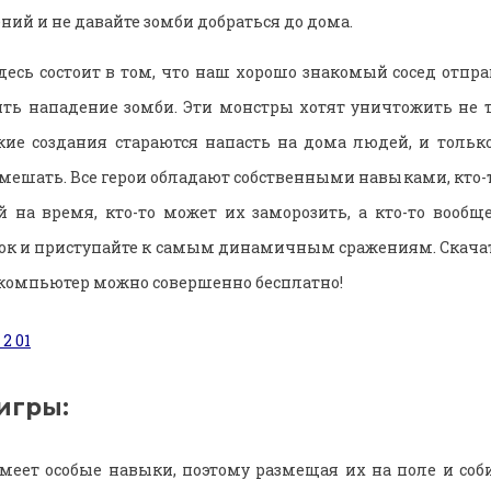
ий и не давайте зомби добраться до дома.
есь состоит в том, что наш хорошо знакомый сосед отпра
ть нападение зомби. Эти монстры хотят уничтожить не то
кие создания стараются напасть на дома людей, и тольк
омешать. Все герои обладают собственными навыками, кто-
 на время, кто-то может их заморозить, а кто-то вообще
ок и приступайте к самым динамичным сражениям. Скача
 компьютер можно совершенно бесплатно!
игры:
меет особые навыки, поэтому размещая их на поле и соб