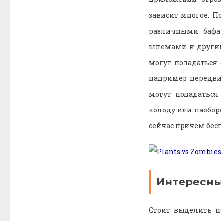
зависит многое. П
различными бафа
шлемами и другим
могут попадаться
например передвиж
могут попадаться
холоду или наобор
сейчас причем бес
Интересны
Стоит выделить н