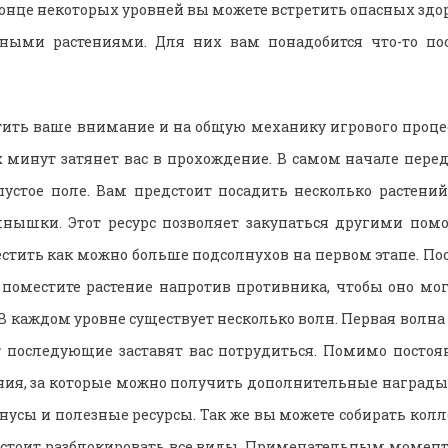
конце некоторых уровней вы можете встретить опасных здо
ными растениями. Для них вам понадобится что-то по
тить ваше внимание и на общую механику игрового процес
х минут затянет вас в прохождение. В самом начале пере
 пустое поле. Вам предстоит посадить несколько растени
лнышки. Этот ресурс позволяет закупаться другими пом
стить как можно больше подсолнухов на первом этапе. Пос
 поместите растение напротив противника, чтобы оно мог
В каждом уровне существует несколько волн. Первая волна
т последующие заставят вас потрудиться. Помимо посто
ания, за которые можно получить дополнительные наград
нусы и полезные ресурсы. Так же вы можете собирать колл
дстоит разблокировать все виды. Примечательным моменто