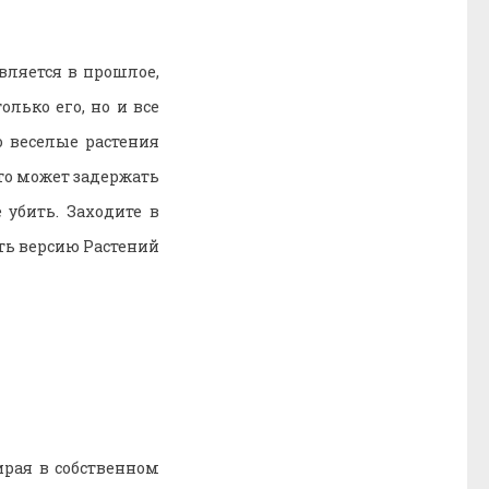
вляется в прошлое,
лько его, но и все
о веселые растения
то может задержать
 убить. Заходите в
ть версию Растений
ирая в собственном