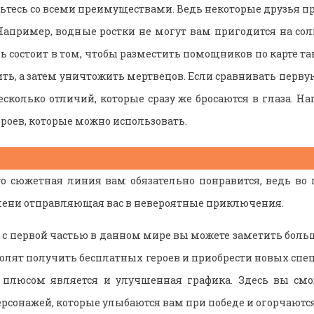
ьтесь со всеми преимуществами. Ведь некоторые друзья пр
Например, водные ростки не могут вам пригодится на со
ь состоит в том, чтобы разместить помощников по карте т
ь, а затем уничтожить мертвецов. Если сравнивать первую
сколько отличий, которые сразу же бросаются в глаза. На
роев, которые можно использовать.
то сюжетная линия вам обязательно понравится, ведь во 
мени отправляющая вас в невероятные приключения.
и с первой частью в данном мире вы можете заметить больш
зволят получить бесплатных героев и приобрести новых спе
плюсом является и улучшенная графика. Здесь вы смо
сонажей, которые улыбаются вам при победе и огорчаютс