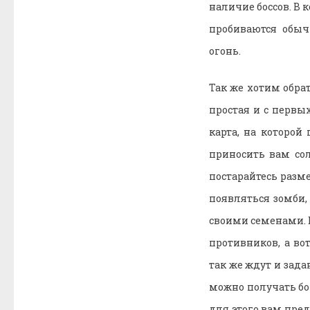
наличие боссов. В 
пробиваются обыч
огонь.
Так же хотим обра
простая и с первы
карта, на которой
приносить вам со
постарайтесь разме
появляться зомби,
своими семенами. 
противников, а во
так же ждут и зад
можно получать бо
для этого вам пре