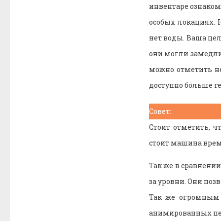
инвентаре ознаком
особых локациях. 
нет воды. Ваша цел
они могли замедлит
можно отметить не
доступно больше ге
Совет:
Стоит отметить, ч
стоит машина вре
Так же в сравнени
за уровни. Они по
Так же огромным 
анимированных пер