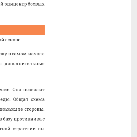
ый эпицентр боевых
й основе.
зку в самом начале
ны дополнительные
ние. Оно позволит
беды. Общая схема
2 воюющие стороны,
в базу противника с
тной стратегии вы