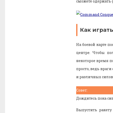
сможете одержать 
Как играть
На боевой карте п
центре. Чтобы по
некоторое время п
просто, ведь враг
и различных силовы
Совет:
Дождитесь пока син
Выпустить ракету