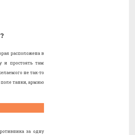
К?
орая расположена в
у и простоять там
елаемого не так-то
 поле танки, армию
ротивника за одну