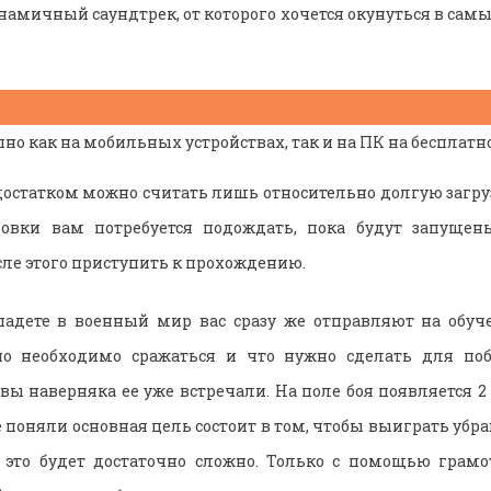
намичный саундтрек, от которого хочется окунуться в сам
о как на мобильных устройствах, так и на ПК на бесплатно
статком можно считать лишь относительно долгую загру
новки вам потребуется подождать, пока будут запуще
сле этого приступить к прохождению.
падете в военный мир вас сразу же отправляют на обуче
о необходимо сражаться и что нужно сделать для по
 вы наверняка ее уже встречали. На поле боя появляется 
 поняли основная цель состоит в том, чтобы выиграть убра
ь это будет достаточно сложно. Только с помощью грамо