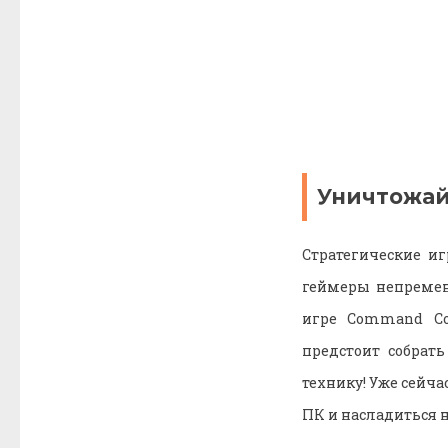
Уничтожай
Стратегические и
геймеры непременн
игре Command Con
предстоит собрат
технику! Уже сейча
ПК и насладиться