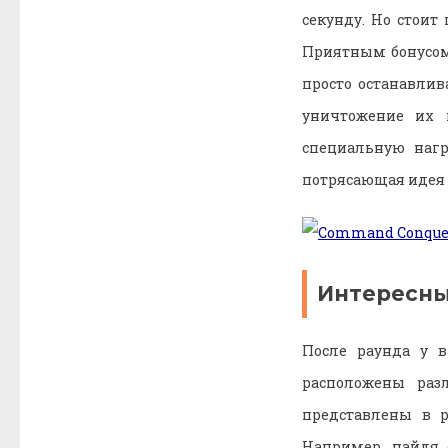
секунду. Но стоит
Приятным бонусом 
просто останавлив
уничтожение их 
специальную нагр
потрясающая идея 
Интересны
После раунда у 
расположены ра
представлены в р
Например, найдя с