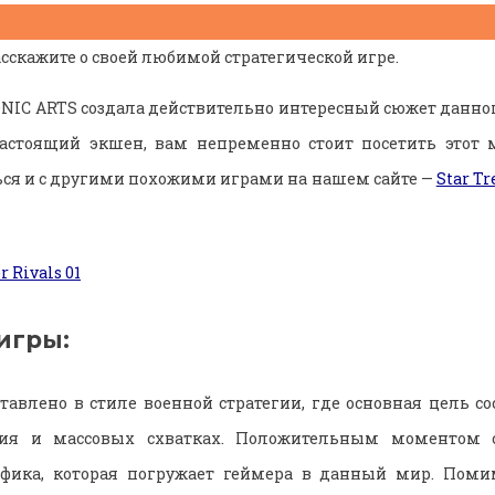
сскажите о своей любимой стратегической игре.
IC ARTS создала действительно интересный сюжет данног
астоящий экшен, вам непременно стоит посетить этот 
ся и с другими похожими играми на нашем сайте —
Star T
игры:
авлено в стиле военной стратегии, где основная цель с
ания и массовых схватках. Положительным моментом с
афика, которая погружает геймера в данный мир. Помим