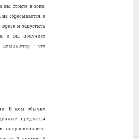
 вы стоите в зоне.
не сбрасывается, а
 врага и запустить
ся и вы получите
а компьютер – это
ми. В нем обычно
денные предметы
и направленность.
зор на 3 клетки. А