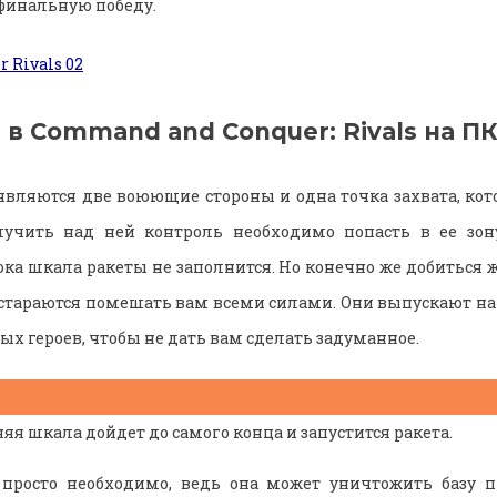
финальную победу.
 в Command and Conquer: Rivals на П
оявляются две воюющие стороны и одна точка захвата, кот
лучить над ней контроль необходимо попасть в ее зон
ока шкала ракеты не заполнится. Но конечно же добиться ж
и стараются помешать вам всеми силами. Они выпускают на
х героев, чтобы не дать вам сделать задуманное.
яя шкала дойдет до самого конца и запустится ракета.
 просто необходимо, ведь она может уничтожить базу п