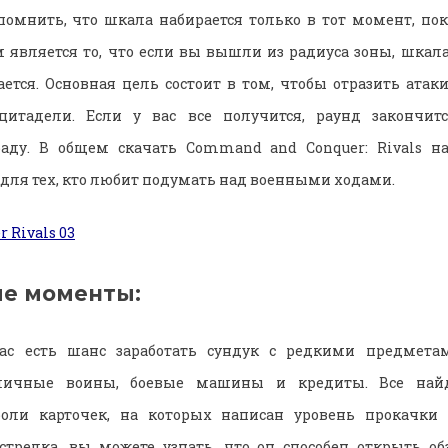
 помнить, что шкала набирается только в тот момент, пока
является то, что если вы вышли из радиуса зоны, шкала 
ается. Основная цель состоит в том, чтобы отразить атаки
цитадели. Если у вас все получится, раунд закончит
аду. В общем скачать Command and Conquer: Rivals н
для тех, кто любит подумать над военными ходами.
е моменты:
вас есть шанс заработать сундук с редкими предмета
зличные воины, боевые машины и кредиты. Все най
оли карточек, на которых написан уровень прокачки 
трелка, вы можете узнать, что он способен открыть об