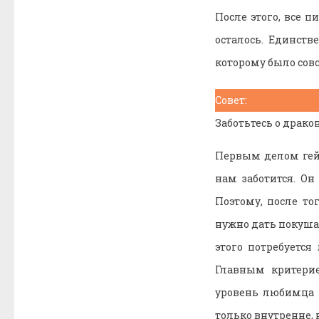
После этого, все 
осталось. Единств
которому было сов
Совет:
Заботьтесь о драко
Первым делом гей
нам заботится. О
Поэтому, после то
нужно дать покушат
этого потребуется
Главным критерие
уровень любимца 
только внутренне, 