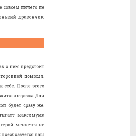
е совсем ничего не
ленький дракончик,
к о нем предстоит
сторонней помощи.
 себе. После этого
житого стресса. Для
он будет сразу же.
стигает максимума
герой меняется не
к преобразуется наш