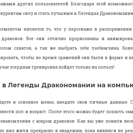
нажами других пользователей. Благодаря этой возможно
нкурентам силу и стать лучшими в Легендах Дракономании
ментом является то, что у персонажа в распоряжении 
драконов. Все они отлично прорисованы и анимирова
ессом схваток, а так же выбрать себе любимчика. Ко
ировать, чтобы во время сражений они были в форме и 
учае усердная тренировка пойдет только на пользу!
ь в Легенды Дракономании на компь
йдете в основное меню, введите свои личные данные.
вести пол и возраст. После этого можно будет попасть са
ознакомления с миром драконов. Как вы уже поняли вес
из них жили прекрасно в академии, пока викинги не ре