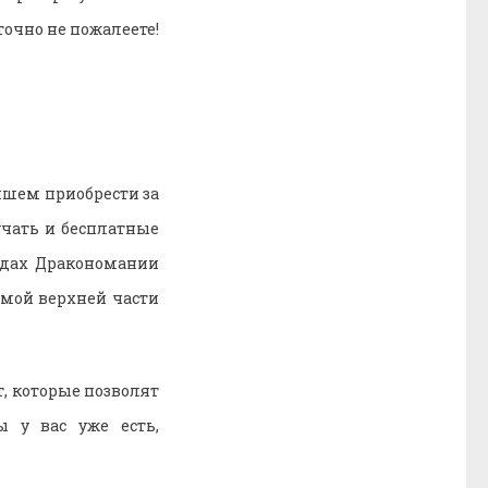
очно не пожалеете!
ейшем приобрести за
чать и бесплатные
ндах Дракономании
амой верхней части
т, которые позволят
ы у вас уже есть,