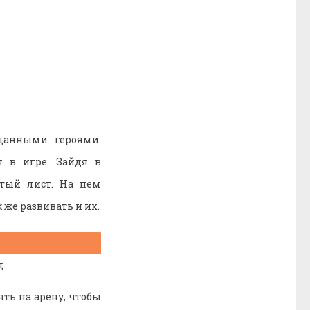
 данными героями.
 в игре. Зайдя в
стый лист. На нем
 же развивать и их.
.
ть на арену, чтобы