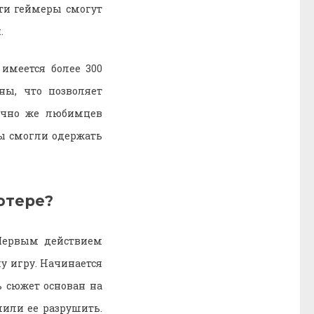
сти геймеры смогут
.
имеется более 300
ны, что позволяет
нечно же любимцев
вы смогли одержать
ютере?
 Первым действием
му игру. Начинается
ь сюжет основан на
шили ее разрушить.