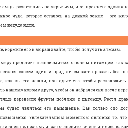
питомцы разлетелись по укрытиям, и от прежнего здания н
енное чудо, которое осталось на данной земле – это ма
сем некуда идти.
не, кормите его и выращивайте, чтобы получить алмазы.
меру предстоит познакомиться с новым питомцем, так ка
н остался совсем один и вряд ли сможет прожить без по
го, как вы его нашли, погладьте его, чтобы расположить к
ь нашему новому другу, чтобы он набрался сил после пере
 лишь перенести фрукты поближе к питомцу. Расти драк
м будет являться его насыщение. Как только оно до
повышается. Увлекательным моментом является то, что 
но и внешне, поэтому играя становится очень интересно, ка