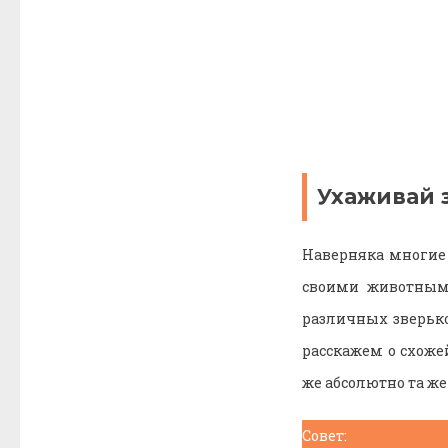
Ухаживай 
Наверняка многие
своими животным
различных зверьк
расскажем о схоже
же абсолютно та же
Совет: