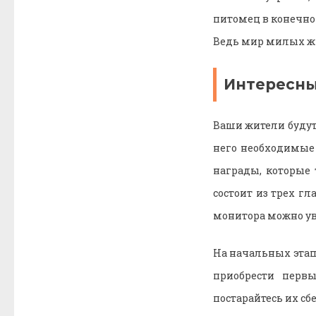
питомец в конечно
Ведь мир милых жи
Интересны
Ваши жители будут 
него необходимые
награды, которые
состоит из трех г
монитора можно уви
На начальных этапа
приобрести первы
постарайтесь их сб