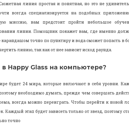
 Сюжетная линия простая и понятная, но это не удивител
очти всегда специализируется на подобных приложени
вую миссию, вам предстоит пройти небольшое обучени
совании линии. Помощник покажет вам, где именно долж
 карандашом точно по пунктиру и вода сможет попасть в б
чертить линию, так как от нее зависит исход раунда.
 в Happy Glass на компьютере?
ире будет 24 мира, которые включают в себя уровни. Ка
 поэтому необходимо думать, прежде чем совершать действ
лема, всегда можно переиграть. Чтобы перейти к новой 
ек. Каждый этап будет зависеть только от звезд, поэтому с
ьно точно