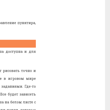
равление пунктира,
на доступна и для
 рисовать точно и
же в игровом мире
заданиями. Где-то
 Все будет зависеть
а на белом листе с
или палки, которые