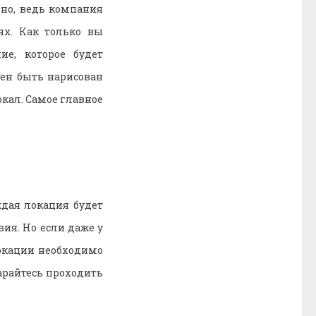
ьно, ведь компания
ях. Как только вы
е, которое будет
ен быть нарисован
окал. Самое главное
ждая локация будет
ия. Но если даже у
локации необходимо
тарайтесь проходить