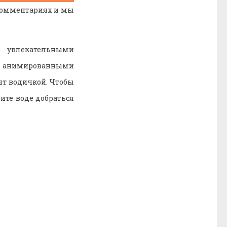
комментариях и мы
и увлекательными
с анимированными
ят водичкой. Чтобы
те воде добраться