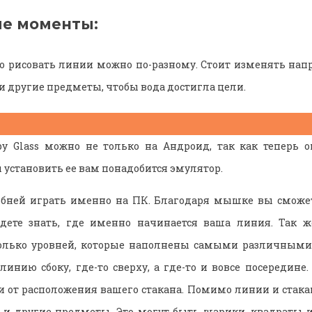
е моменты:
то рисовать линии можно по-разному. Стоит изменять нап
и другие предметы, чтобы вода достигла цели.
py Glass можно не только на Андроид, так как теперь о
 установить ее вам понадобится эмулятор.
обней играть именно на ПК. Благодаря мышке вы сможет
удете знать, где именно начинается ваша линия. Так 
колько уровней, которые наполнены самыми различными 
инию сбоку, где-то сверху, а где-то и вовсе посередине.
 и от расположения вашего стакана. Помимо линии и стакан
 и другие предметы. Это могут быть шарики, квадраты 