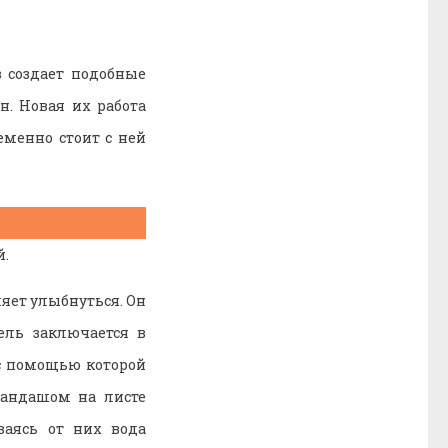
з создает подобные
н. Новая их работа
еменно стоит с ней
й.
яет улыбнуться. Он
цель заключается в
с помощью которой
рандашом на листе
ваясь от них вода