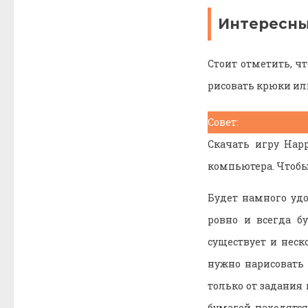
Интересны
Стоит отметить, ч
рисовать крюки ил
Совет:
Скачать игру Hap
компьютера. Чтобы
Будет намного уд
ровно и всегда б
существует и нес
нужно нарисовать л
только от задания
бумагой находятся