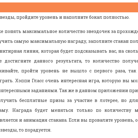
везды, пройдите уровень и наполните бокал полностью.
е понять максимальное количество звездочек за прохож
лучить самую максимальную награду, заполните стакан пол
нктирная линия, которая будет подсказывать вас, на скол
е достигните данного результата, то количество получ
живайте, пройти уровень не вышло с первого раза, так
грать. Хэппи Гласс очень интересная игра, которую вы мо
интересными заданиями. Так же в данном приложении прис
олучить бесплатные призы за участие в лотерее, но для
аму. Награда будет меняться только по количеству 
ляется и анимация стакана. Если вы провалите уровень, о
звезды, то порадуется.