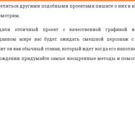
оделиться другими подобными проектами пишите о них в 
ссмотрим.
здали отличный проект с качественной графикой 
данном мире вас будет ожидать смешной персонаж 
т он как обычный стакан, который ждет когда его наполн
охождении придумайте самые изощренные методы и помоги