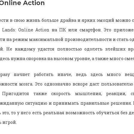
 Online Action
ти в свою жизнь больше драйва и ярких эмоций можно с
 Lands: Online Action на ПК или смартфон. Это прилож
ти на режим максимальной производительности и стать о
й. Не каждому удастся полностью одолеть злейших вр
здесь нужна сноровка на высоком уровне, а также много сме
сразу начнет работать иначе, ведь здесь много вещ
жности мозга. Это однозначно вскоре даст пользовател
 Пригодится также скорость мышления, реакции, сп
ожиданную ситуацию и принимать правильные решения. Е
 это, то у него есть реальная возможность обучиться без
 игрой.