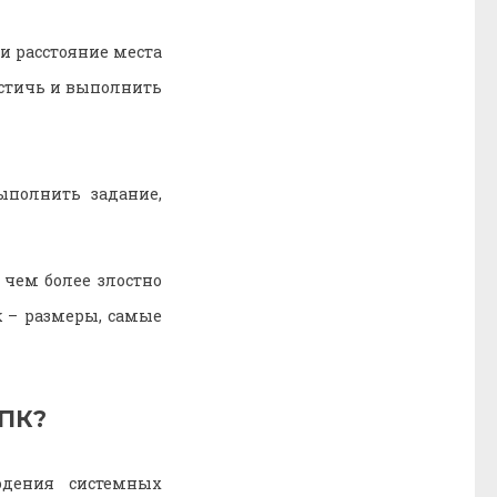
и расстояние места
остичь и выполнить
ыполнить задание,
чем более злостно
к – размеры, самые
 ПК?
юдения системных