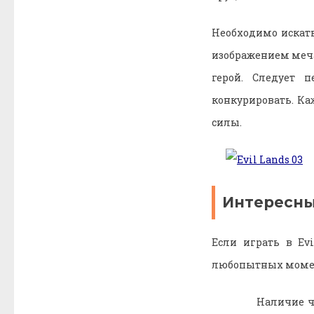
Необходимо искать
изображением меча,
герой. Следует п
конкурировать. Ка
силы.
Интересн
Если играть в Ev
любопытных моме
Наличие ч