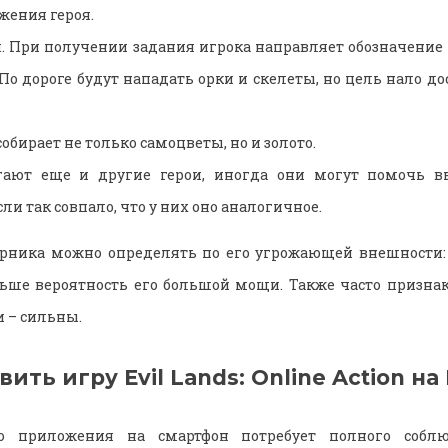
жения героя.
. При получении задания игрока направляет обозначение 
По дороге будут нападать орки и скелеты, но цель нало д
обирает не только самоцветы, но и золото.
гают еще и другие герои, иногда они могут помочь в
сли так совпало, что у них оно аналогичное.
ерника можно определять по его угрожающей внешности: 
ьше вероятность его большой мощи. Также часто призна
 – сильны.
овить
игру
Evil
Lands
:
Online
Action
на
го приложения на смартфон потребует полного собл