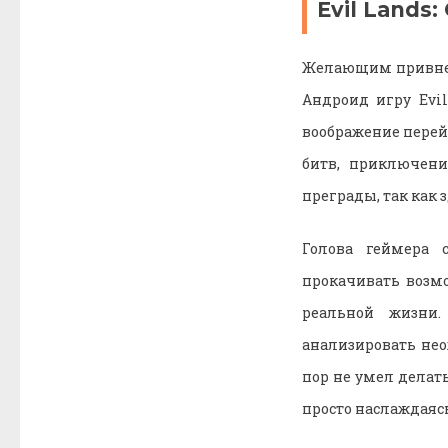
Evil Lands:
Желающим привнес
Андроид игру Evil
воображение перей
битв, приключени
преграды, так как 
Голова геймера 
прокачивать возмо
реальной жизни.
анализировать не
пор не умел делать
просто наслаждаясь