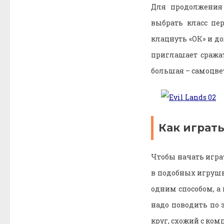
Для продолжения 
выбрать класс пе
клацнуть «ОК» и до
приглашает сражат
большая – самоцвет
Как
играт
Чтобы начать играт
в подобных игрушка
одним способом, а 
надо поводить по 
круг, схожий с ком