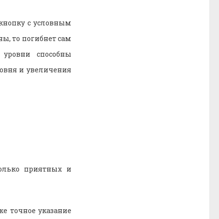
 кнопку с условным
ны, то погибнет сам
о уровни способны
ровня и увеличения
колько приятных и
же точное указание