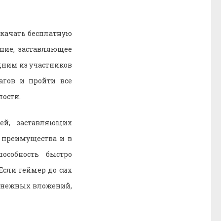
качать бесплатную
ение, заставляющее
дним из участников
агов и пройти все
лости.
ей, заставляющих
ю преимущества и в
особность быстро
сли геймер до сих
 денежных вложений,