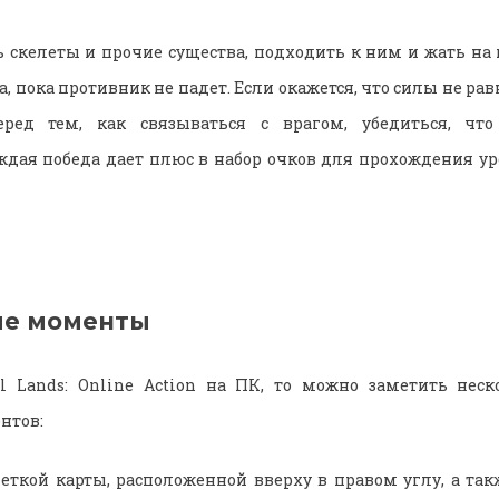
 скелеты и прочие существа, подходить к ним и жать на
 пока противник не падет. Если окажется, что силы не рав
еред тем, как связываться с врагом, убедиться, чт
ждая победа дает плюс в набор очков для прохождения у
ые моменты
il Lands: Online Action на ПК, то можно заметить нес
нтов:
еткой карты, расположенной вверху в правом углу, а так