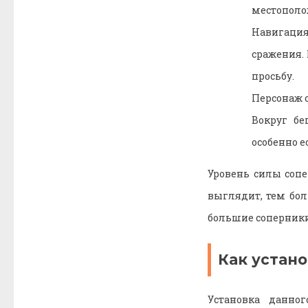
местополо
Навигация
сражения. 
просьбу.
Персонаж с
Вокруг бе
особенно е
Уровень силы соп
выглядит, тем бол
большие соперники
Как
устан
Установка данно