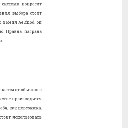
 система попросит
ения выбора стоит
о имени Aelfnod, он
о. Правда, награда
».
ичается от обычного
анстве производится
ебя, как персонажа,
стоит использовать