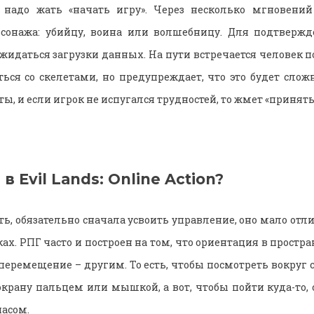
надо жать «начать игру». Через несколько мгновений
рсонажа: убийцу, воина или волшебницу. Для подтвержд
жидаться загрузки данных. На пути встречается человек п
ься со скелетами, но предупреждает, что это будет сложн
ы, и если игрок не испугался трудностей, то жмет «принять
ь
в
Evil Lands: Online Action?
ь, обязательно сначала усвоить управление, оно мало отл
х. РПГ часто и построен на том, что ориентация в простр
перемещение – другим. То есть, чтобы посмотреть вокруг с
экрану пальцем или мышкой, а вот, чтобы пойти куда-то, 
пасом.