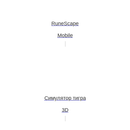
RuneScape
Mobile
Симулятор тигра
3D