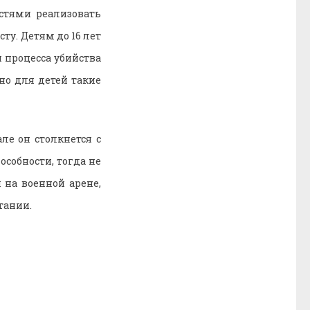
стями реализовать
ту. Детям до 16 лет
и процесса убийства
но для детей такие
ле он столкнется с
собности, тогда не
 на военной арене,
тании.