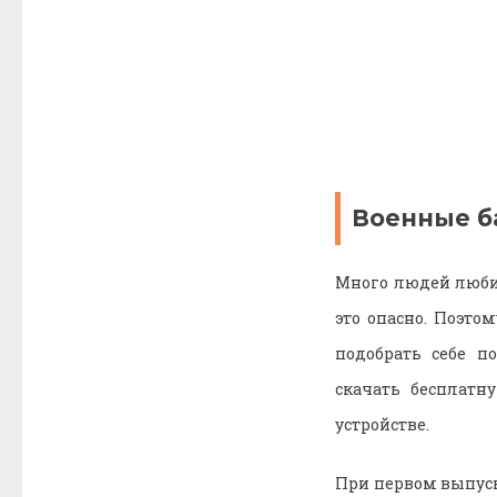
Военные б
Много людей любит
это опасно. Поэто
подобрать себе п
скачать бесплатн
устройстве.
При первом выпуск