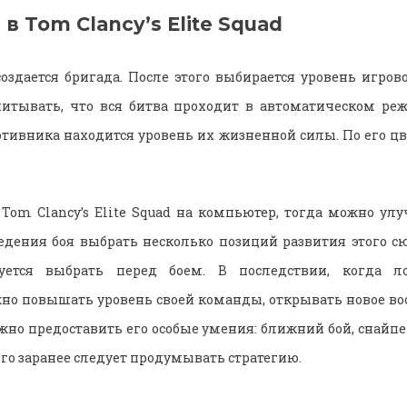
 в Tom Clancy’s Elite Squad
оздается бригада. После этого выбирается уровень игрово
учитывать, что вся битва проходит в автоматическом ре
отивника находится уровень их жизненной силы. По его ц
 Tom Clancy’s Elite Squad на компьютер, тогда можно ул
дения боя выбрать несколько позиций развития этого с
буется выбрать перед боем. В последствии, когда ло
о повышать уровень своей команды, открывать новое во
но предоставить его особые умения: ближний бой, снайп
ого заранее следует продумывать стратегию.