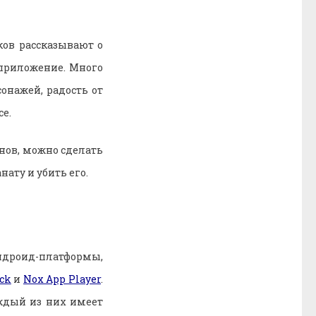
ков рассказывают о
 приложение. Много
онажей, радость от
е.
нов, можно сделать
ату и убить его.
ндроид-платформы,
ack
и
Nox App Player
.
ждый из них имеет