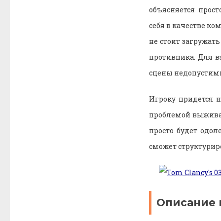
объясняется прос
себя в качестве ко
не стоит загружать
противника. Для в
сцены недопустимы
Игроку придется н
проблемой выживан
просто будет одол
сможет структуриро
Описание 