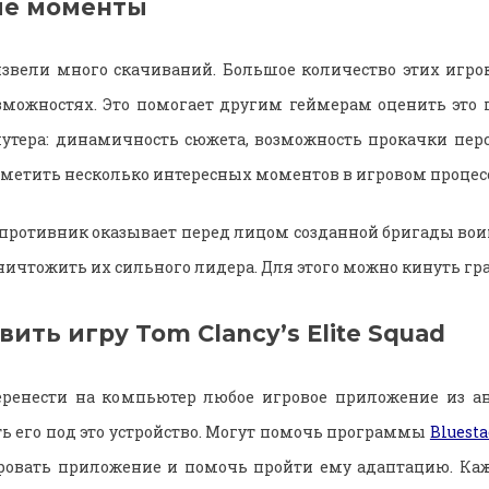
ые моменты
звели много скачиваний. Большое количество этих игро
зможностях. Это помогает другим геймерам оценить это
шутера: динамичность сюжета, возможность прокачки перс
отметить несколько интересных моментов в игровом процесс
 противник оказывает перед лицом созданной бригады вои
ничтожить их сильного лидера. Для этого можно кинуть гран
вить игру Tom Clancy’s Elite Squad
еренести на компьютер любое игровое приложение из а
ь его под это устройство. Могут помочь программы
Bluest
ровать приложение и помочь пройти ему адаптацию. Ка