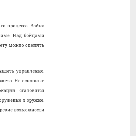
го процесса. Война
жиме. Над бойцами
вету можно оценить
учшить управление.
южета. Но основные
кации становятся
оружение и оружие.
ерские возможности