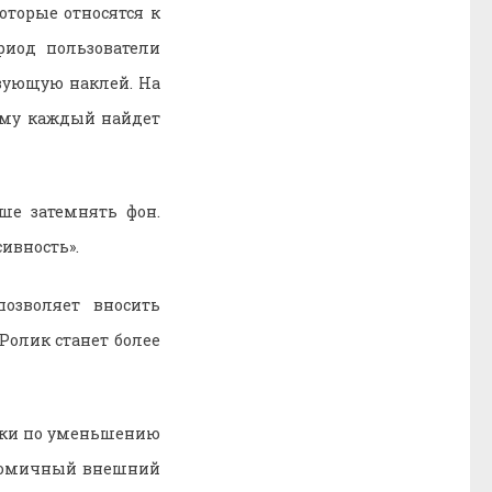
торые относятся к
риод пользователи
вующую наклей. На
тому каждый найдет
ше затемнять фон.
ивность».
озволяет вносить
Ролик станет более
онки по уменьшению
 комичный внешний