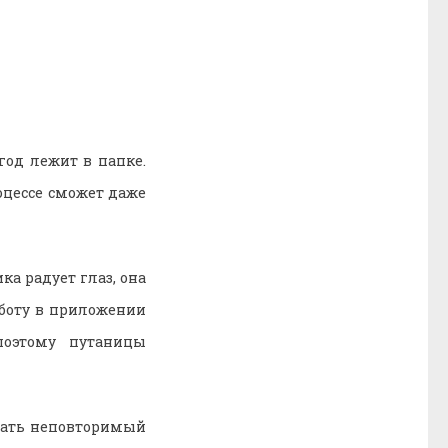
год лежит в папке.
оцессе сможет даже
а радует глаз, она
боту в приложении
поэтому путаницы
дать неповторимый