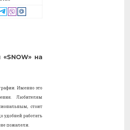
я «SNOW» на
графии. Именно это
жения. Любителям
сиональным, стоит
о удобней работать
 не пожалели.