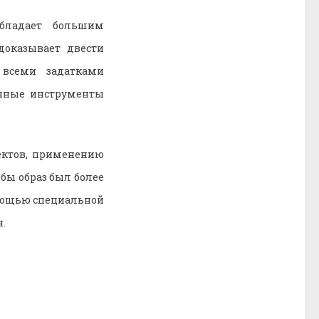
бладает большим
доказывает двести
 всеми задатками
ичные инструменты
ектов, применению
бы образ был более
омощью специальной
.