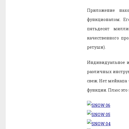
Приложение нах
функционалом. Ег
пятьдесят милли
качественного пр
ретуши).
Индивидуальное и
различных инструм
свеж. Нет мейкапа
функции. Плюс это 