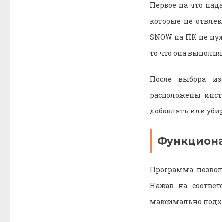
Первое на что пад
которые не отвлек
SNOW на ПК не нуж
то что она выполня
После выбора из
расположены инст
добавлять или уби
Функцион
Программа позвол
Нажав на соотве
максимально подхо