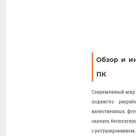
Обзор и и
ПК
Современный мир б
подвигло разраб
качественных фот
скачать бесплатну
с ретушированием.