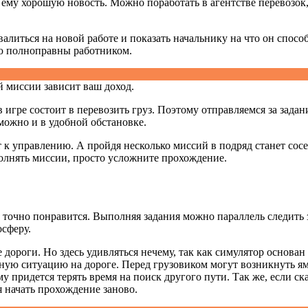
ему хорошую новость. Можно поработать в агентстве перевозок,
литься на новой работе и показать начальнику на что он способ
лю полноправны работником.
й миссии зависит ваш доход.
 в игре состоит в перевозить груз. Поэтому отправляемся за зад
можно и в удобной обстановке.
ет к управлению. А пройдя несколько миссий в подряд станет с
полнять миссии, просто усложните прохождение.
м точно понравится. Выполняя задания можно параллель следить 
осферу.
роги. Но здесь удивляться нечему, так как симулятор основан н
жную ситуацию на дороге. Перед грузовиком могут возникнуть я
 придется терять время на поиск другого пути. Так же, если скач
ся начать прохождение заново.