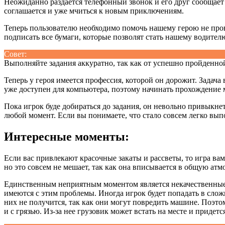
Неожиданно раздается телефонный звонок и его друг сообщает 
соглашается и уже мчиться к новым приключениям.
Теперь пользователю необходимо помочь нашему герою не прова
подписать все бумаги, которые позволят стать нашему водите
Совет:
Выполняйте задания аккуратно, так как от успешно пройденно
Теперь у героя имеется профессия, которой он дорожит. Задача
уже доступен для компьютера, поэтому начинать прохождение 
Пока игрок буде добираться до задания, он невольно привыкн
любой момент. Если вы понимаете, что стало совсем легко вы
Интересные моменты:
Если вас привлекают красочные закаты и рассветы, то игра ва
но это совсем не мешает, так как она вписывается в общую атм
Единственным неприятным моментом является некачественные до
имеются с этим проблемы. Иногда игрок будет попадать в сло
них не получится, так как они могут повредить машине. Поэтому
и с грязью. Из-за нее грузовик может встать на месте и придет