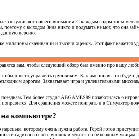
рые заслуживают нашего внимания. С каждым годом топы меняют
 поэтому с выходом Зила никто и подумать не мог, что она займ
и данную версию.
уже миллионы скачиваний и тысячи оценок. Этот факт кажется у
равятся вам, чтобы следующий обзор был именно про вашу люб
тобы просто управлять грузовиком. Как именно вы это будете де
 безлюдным дорогам. Захватывает игра и увлекательными миссия
 поездкам. Тем более студия ABGAMES89 позаботилась о игров
м понравится. Для сравнения можете поиграть и в Симулятор во
0 на компьютере?
паренька, которому очень нужна работа. Герой готов приступит
янности садится в свой грузовик и мчится по безлюдным улицам. 