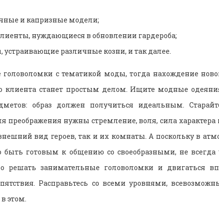
чные и капризные модели;
лиенты, нуждающиеся в обновлении гардероба;
, устраивающие различные козни, и так далее.
 головоломки с тематикой моды, тогда нахождение новог
го клиента станет простым делом. Ищите модные одеяния
дметов: образ должен получиться идеальным. Старайт
для преображения нужны стремление, воля, сила характера 
внешний вид героев, так и их комнаты. А поскольку в атм
о быть готовым к общению со своеобразными, не всегд
о решать занимательные головоломки и двигаться вп
пятствия. Расправьтесь со всеми уровнями, всевозможны
в этом.