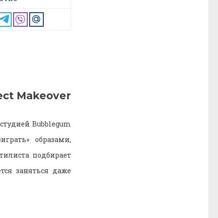
ect Makeover
 студией Bubblegum
грать» образами,
тилиста подбирает
тся заняться даже