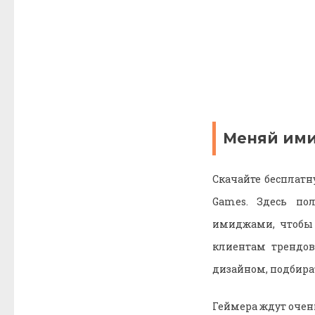
Меняй имид
Скачайте бесплатн
Games. Здесь по
имиджами, чтобы 
клиентам трендов
дизайном, подбира
Геймера ждут очень