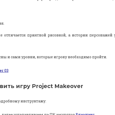
ия.
е отличается приятной рисовкой, а истории персонажей 
сны и сами уровни, которые игроку необходимо пройти.
вить игру Project Makeover
одробному инструктажу:
, далее устанавливаем на ПК эмулятор
Блюстакс
;