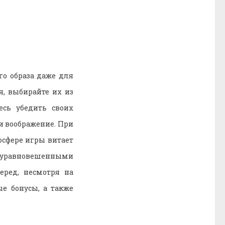
о образа даже для
, выбирайте их из
есь убедить своих
и воображение. При
осфере игры витает
а уравновешенными
еред, несмотря на
е бонусы, а также