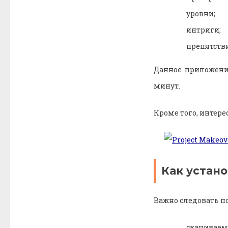
уровни;
интриги;
препятств
Данное приложени
минут.
Кроме того, интере
Как устано
Важно следовать п
скачиваем