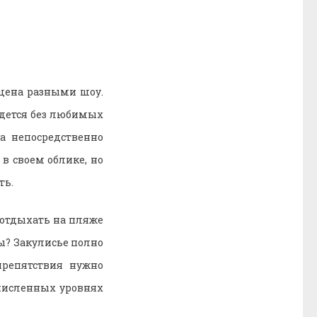
ыщена разными шоу.
йдется без любимых
а непосредственно
в своем облике, но
ть.
оотдыхать на пляже
мы? Закулисье полно
препятствия нужно
очисленных уровнях