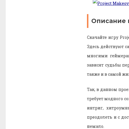
Описание 
Скачайте игру Pro
Здесь действуют с
многими геймерам
зависят судьбы пе
также и в самой жи
Так, в данном про
требует модного со
интриг, хитроумн
преодолеть и с до
немало.