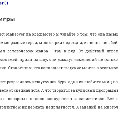
игры
ject Makeover на компьютер и узнайте о том, что она нас
амые разные герои, много ярких одежд и, конечно, не обо
и головоломок жанра – три в ряд. От действий игрок
рсонажей: придя на шоу, они жаждут изменений не только 
зни. Станьте тем, кто воплощает людские мечты в реальнос
екте разразилась нешуточная буря: одна из любительниц п
вета от специалиста. А что творится за кулисами програм
ых, коварных планов конкурентов и завистников. Все 
стоинством выдержать неприятности. А заданий на мног