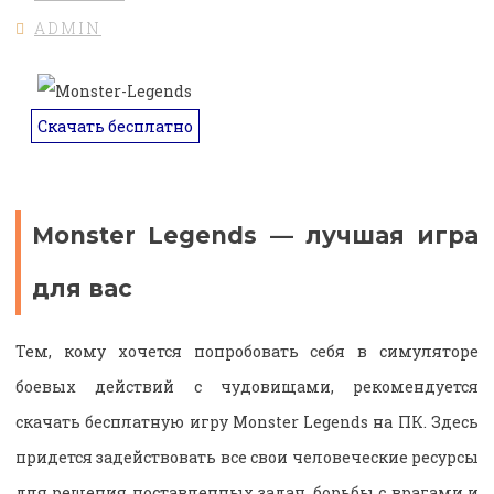
ADMIN
Скачать бесплатно
Monster Legends — лучшая игра
для вас
Тем, кому хочется попробовать себя в симуляторе
боевых действий с чудовищами, рекомендуется
скачать бесплатную игру Monster Legends на ПК. Здесь
придется задействовать все свои человеческие ресурсы
для решения поставленных задач, борьбы с врагами и