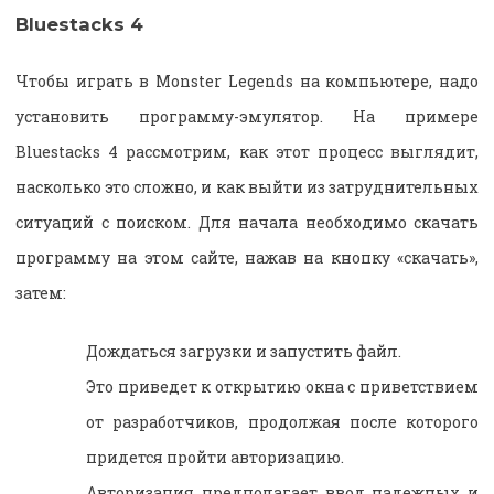
Bluestacks
4
Чтобы играть в Monster Legends на компьютере, надо
установить программу-эмулятор. На примере
Bluestacks 4 рассмотрим, как этот процесс выглядит,
насколько это сложно, и как выйти из затруднительных
ситуаций с поиском. Для начала необходимо скачать
программу на этом сайте, нажав на кнопку «скачать»,
затем:
Дождаться загрузки и запустить файл.
Это приведет к открытию окна с приветствием
от разработчиков, продолжая после которого
придется пройти авторизацию.
Авторизация предполагает ввод надежных и