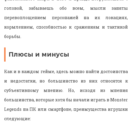
головой, забываешь обо всем, мысли заняты
перевоплощением персонажей на их локациях,
кормлением, способностью к сражениям и тактикой
борьбы.
Плюсы и минусы
Как и в каждом гейме, здесь можно найти достоинства
и недостатки, но большинство из них относятся к
субъективному мнению. Но, исходя из мнения
большинства, которые хотя бы начали играть в Monster
Legends на ПК или смартфоне, преимущества игрушки
следующие: