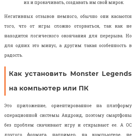
их и прокачивать, создавать им свой мирок.
Негативных отзывов немного, обычно они касаются
того, что от игры сложно оторваться, так как не
находится логического окончания для перерыва. Но
для одних это минус, а другим такая особенность в
радость.
Как установить
Monster
Legends
на компьютер или ПК
Это приложение, ориентированное на платформу
операционной системы Андроид, поэтому смартфоны
без проблем скачивают игру и открывают ее. А ОС
другого формата, например, на компьютере, не