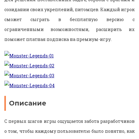
созидании своих укреплений, питомцев. Каждый игрок
сможет сыграть в бесплатную версию с
ограниченными возможностями, расширить их
поможет платная подписка на премиум-игру.
Описание
С первых шагов игры ощущается забота разработчиков
о том, чтобы каждому пользователю было понятно, как