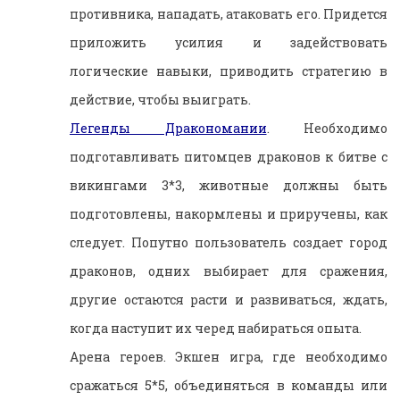
противника, нападать, атаковать его. Придется
приложить усилия и задействовать
логические навыки, приводить стратегию в
действие, чтобы выиграть.
Легенды Дракономании
. Необходимо
подготавливать питомцев драконов к битве с
викингами 3*3, животные должны быть
подготовлены, накормлены и приручены, как
следует. Попутно пользователь создает город
драконов, одних выбирает для сражения,
другие остаются расти и развиваться, ждать,
когда наступит их черед набираться опыта.
Арена героев. Экшен игра, где необходимо
сражаться 5*5, объединяться в команды или