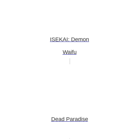
ISEKAI: Demon
Waifu
Dead Paradise