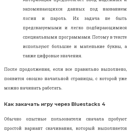
запоминающихся данных под названием
логин и пароль. Их задача не быть
предсказуемыми и легко подбирающимися
специальными программами. Потому в тексте
используют большие и маленькие буквы, а
также цифровые значения.
После продолжения, если все правильно выполнено,
появится окошко начальной страницы, с которой уже
можно начинать работать.
Как закачать игру через
Bluestacks
4
Обычно опытные пользователи сначала пробуют
простой вариант скачивания, который выполняется