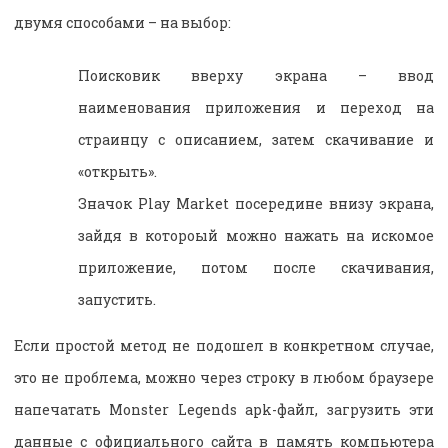
двумя способами – на выбор:
Поисковик вверху экрана – ввод
наименования приложения и переход на
страинцу с описанием, затем скачивание и
«открыть».
Значок Play Market посередине внизу экрана,
зайдя в котороый можно нажать на искомое
приложение, потом после скачивания,
запустить.
Если простой метод не подошел в конкретном случае,
это не проблема, можно через строку в любом браузере
напечатать Monster Legends apk-файл, загрузить эти
данные с официального сайта в память компьютера