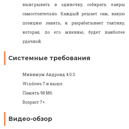
выигрывать в одиночку, собирать лавры
самостоятельно. Каждый решает сам, какую
позицию занять, и разрабатывает тактику,
которая, по его мнению, будет наиболее
удачной.
Системные требования
Минимум Андроид 4.0.3.
Windows 7 и выше.
Память 98 Мб.
Возраст 7+.
Видео-обзор