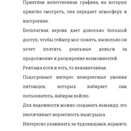
Приятная качественная графика, на которую
приятно смотреть, она передает атмосферу и
настроение.
Бесплатная версия дает довольно большой
доступ, чтобы геймер мог понять, насколько он
хочет платить реальные деньги за
продолжение и расширение возможностей.
Реклама если и есть, то ненавязчивая.
Подогревают интерес невероятные умения
питомцев, которых набирает сам
пользователь, набирая войско.
Для надежности можно создавать команду, это
увеличивает вероятность выигрыша.
Интересно ухаживать за чудовищами, кормить