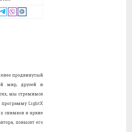
менее продвинутый
ий мир, друзей и
тях, мы стремимся
 программу LightX
ых снимков в яркие
втора, повысят его