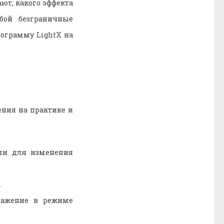
ают, какого эффекта
бой безграничные
рограмму LightX на
ения на практике и
ли для изменения
.
ражение в режиме