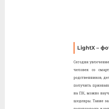
LightX – ф
Сегодня увлечени
человек со смар
родственников, д
получить признан
на ПК, можно науч
шедевры. Такие за
популярность и уз