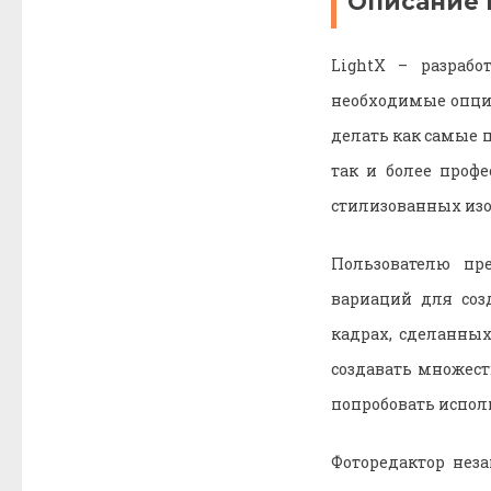
Описание
LightX
– разработ
необходимые опци
делать как самые 
так и более проф
стилизованных изо
Пользователю пр
вариаций для соз
кадрах, сделанны
создавать множест
попробовать испол
Фоторедактор нез