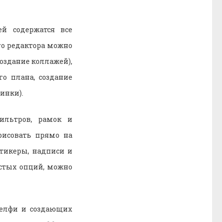
й содержатся все
о редактора можно
оздание коллажей),
о плана, создание
инки).
ильтров, рамок и
рисовать прямо на
тикеры, надписи и
остых опций, можно
селфи и создающих