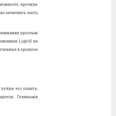
озможность вручную
жно затмевать часть
 понимания простым
ложением LightX на
ученные в процессе
 лучше его понять,
зделов. Главными