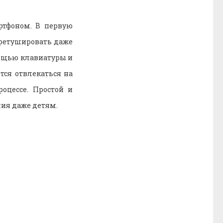
ртфоном. В первую
третушировать даже
мощью клавиатуры и
тся отвлекаться на
оцессе. Простой и
ния даже детям.