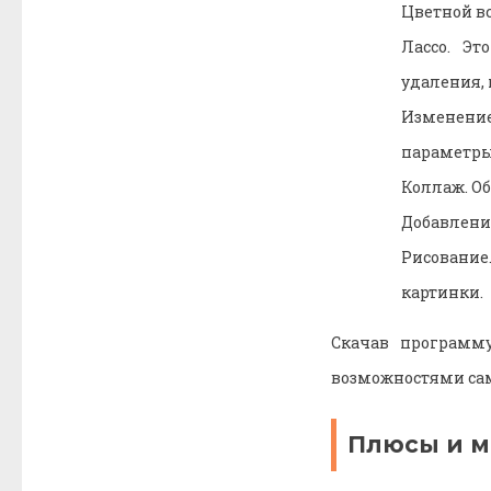
Цветной в
Лассо. Эт
удаления, 
Изменение
параметры
Коллаж. О
Добавление
Рисование
картинки.
Скачав программ
возможностями сам
Плюсы и 