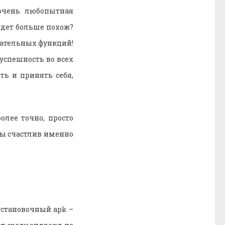
 очень любопытная
будет больше похож?
кательных функций!
 успешность во всех
ть и принять себя,
олее точно, просто
ты счастлив именно
установочный apk –