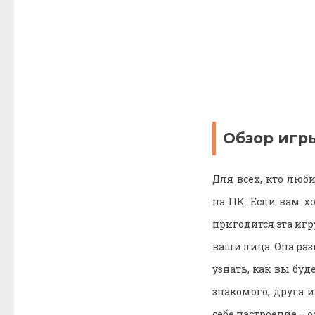
Обзор игры
Для всех, кто люб
на ПК. Если вам хо
пригодится эта иг
ваши лица. Она раз
узнать, как вы буд
знакомого, друга 
себе настроение – 