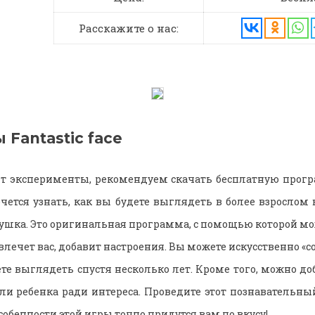
Расскажите о нас:
 Fantastic face
ит эксперименты, рекомендуем скачать бесплатную програ
чется узнать, как вы будете выглядеть в более взрослом 
рушка. Это оригинальная программа, с помощью которой м
влечет вас, добавит настроения. Вы можете искусственно «со
ете выглядеть спустя несколько лет. Кроме того, можно д
или ребенка ради интереса. Проведите этот познавательны
особенности этой игры точно придутся вам по вкусу!