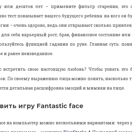
ру или десяток лет – примените фильтр старения, это
но тест показывает вашего будущего ребенка: на кого он 
гии – очень здорово, ведь они открывают сколько привле
для себя карьерный рост, брак, финансовое состояние или
пользуйтесь функцией гадания по руке. Главная суть: поня
ое и ранее неизведанное.
с встретить свою настоящую любовь? Чтобы узнать это б
ок. По своему выражению лица можно понять, насколько 
ется детальная расшифровка эмоций и мимики на лице.
вить игру Fantastic face
 face на компьютер можно несколькими вариантами: через 