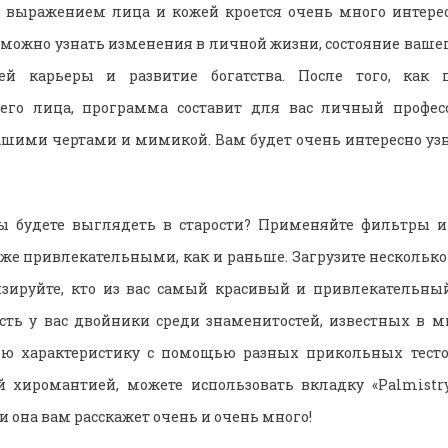
м выражением лица и кожей кроется очень много интер
 можно узнать изменения в личной жизни, состояние вашег
ей карьеры и развитие богатства. После того, как п
его лица, программа составит для вас личный профес
вашими чертами и мимикой. Вам будет очень интересно узн
ы будете выглядеть в старости? Применяйте фильтры и 
 же привлекательными, как и раньше. Загрузите нескольк
изируйте, кто из вас самый красивый и привлекательный
есть у вас двойники среди знаменитостей, известных в м
вою характеристику с помощью разных прикольных тестов
й хиромантией, можете использовать вкладку «
Palmistr
 она вам расскажет очень и очень много!