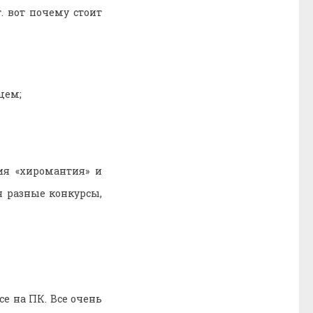
. вот почему стоит
щем;
ия «хиромантия» и
я разные конкурсы,
ce на ПК. Все очень