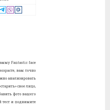
мму Fantastic face
возрасте, вам точно
ожно анализировать
старить» свое лицо,
обавить фото вашего
й тест и поднимите