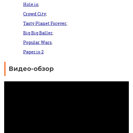
Hole.io
;
Crowd City
;
Tasty Planet Forever
;
Big Big Baller
;
Popular Wars
;
Paper.io 2
.
Видео-обзор