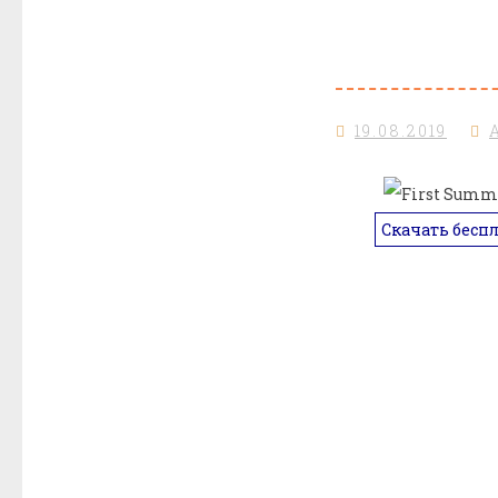
19.08.2019
Скачать бесп