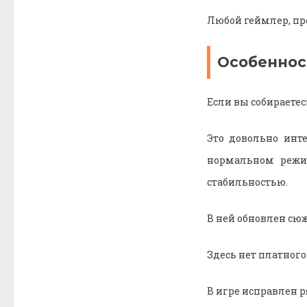
Любой геймлер, пр
Особеннос
Если вы собираетесь
Это довольно инт
нормальном режим
стабильностью.
В ней обновлен сю
Здесь нет платного
В игре исправлен 