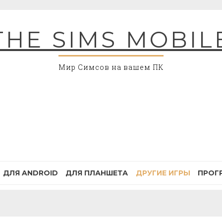
THE SIMS MOBIL
Мир Симсов на вашем ПК
ДЛЯ ANDROID
ДЛЯ ПЛАНШЕТА
ДРУГИЕ ИГРЫ
ПРОГ