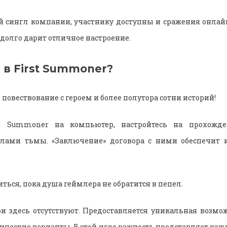
й сингл компании, участнику доступны и сражения онлай
долго дарит отличное настроение.
 в First Summoner?
 повествование с героем и более полутора сотни историй!
st Summoner на компьютер, настройтесь на прохожд
илами тьмы. «Заключение» договора с ними обеспечит 
ться, пока душа геймлера не обратится в пепел.
и здесь отсутствуют. Предоставляется уникальная возмо
тические варианты. В этой игре важность представляет каж