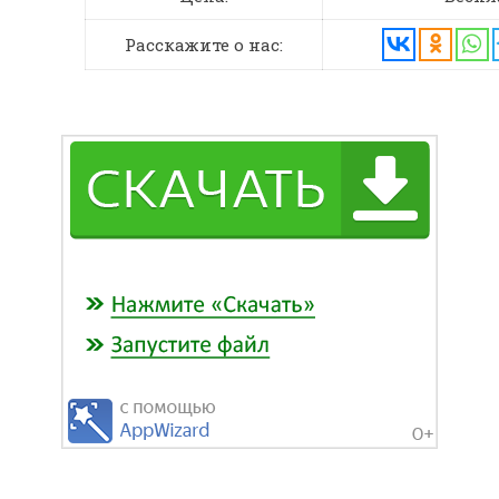
Расскажите о нас: