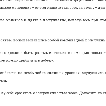
аждое мгновение – от этого зависит многое, а на кону – душ
аве монстров и идите в наступление, пользуйтесь при эт
е битвы, воспользовавшись особой комбинацией прислужни
иях должны быть разными: только с помощью новых та
ов можно приблизить победу.
пособности на необычайно сложных уровнях, окунувшись
ези.
му себе, сразитесь с безграничностью хаоса. Докажите на ч