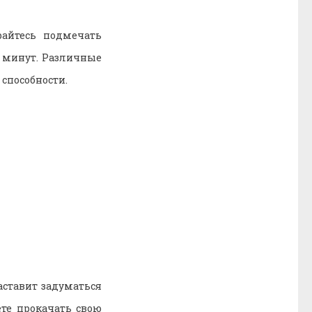
райтесь подмечать
х минут. Различные
способности.
аставит задуматься
те прокачать свою