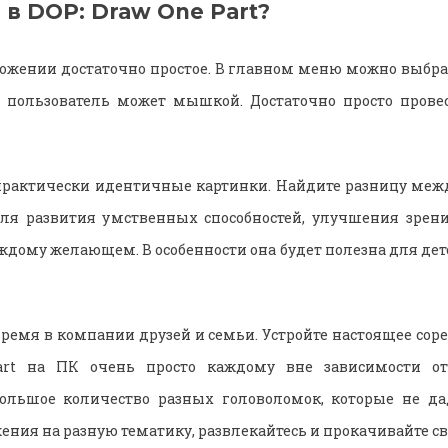
 в DOP: Draw One Part?
ожении достаточно простое. В главном меню можно выбра
ть пользователь может мышкой. Достаточно просто пров
практически идентичные картинки. Найдите разницу межд
для развития умственных способностей, улучшения зрен
ждому желающем. В особенности она будет полезна для дет
время в компании друзей и семьи. Устройте настоящее соре
art на ПК очень просто каждому вне зависимости от 
большое количество разных головоломок, которые не дад
ния на разную тематику, развлекайтесь и прокачивайте св