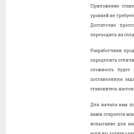
Приложение стане
уровней не требу
Достаточно прост
переходить на сле
Разработчики про
определить отличи
сложность будет
поставленную зад
становитесь насто
Для начала вам по
вами откроется мн
испытание для ва
если вы хотите оде