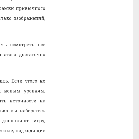
а рамки привычного
лько изображений,
еть осмотреть все
 этого достаточно
ть. Если этого не
к новым уровням,
ять неточности на
ько вы наберетесь
 дополняют игру,
есные, подходящие