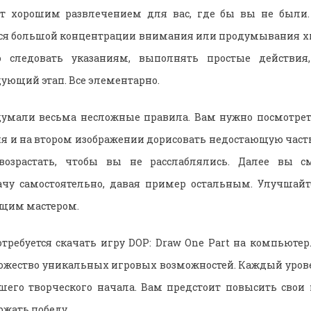
т хорошим развлечением для вас, где бы вы не были
ется большой концентрации внимания или продумывания х
о следовать указаниям, выполнять простые действия
дующий этап. Все элементарно.
думали весьма несложные правила. Вам нужно посмотреть
я и на втором изображении дорисовать недостающую част
 возрастать, чтобы вы не расслаблялись. Далее вы с
ачу самостоятельно, давая пример остальным. Улучшайте
ящим мастером.
требуется скачать игру DOP: Draw One Part на компьютер.
ожество уникальных игровых возможностей. Каждый урове
шего творческого начала. Вам предстоит повысить свои 
ржать победу.