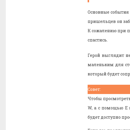
Основные события н
пришельцев он заб
К сожалению при п
спастись.
Герой выглядит н
маленьким для сто
который будет соп
Совет:
Чтобы просмотреть
W, а с помощью E
будет доступно пр