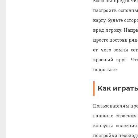
Если вы предпочит
настроить основн
карту, будьте осто
вред игроку. Напр
просто постояв ря
от чего земля со
красный круг. Чт
подальше.
Как играть
Пользователям пре
главные строения
капсулы спасения
постройки необход