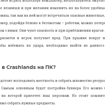
аете играть используя компьютер, воспользуйтесь эмуля
ые клавиши и при желании изменить их на более удобные
рожны, так как на ней могут встречаться опасные животные
имер, подойдя близко к бегемотам – роботам, можно потер
дом с ними. Они чуют опасность и при приближении врагов
трясается и игрок получает вред. При прыжке вокруг н
обы избежать их удара, необходимо выйти из данного
 в Crashlands на ПК?
дстоит исследовать местность и собрать множество ресурсо
. Самым основным будет постройка бункера. Его можно б
 на которой прилетел наш персонаж. Но стоит помнит
имо собрать нужные предметы.