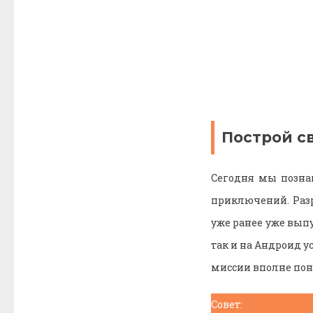
Построй с
Сегодня мы познак
приключений. Разр
уже ранее уже выпу
так и на Андроид у
миссии вполне пон
Совет: