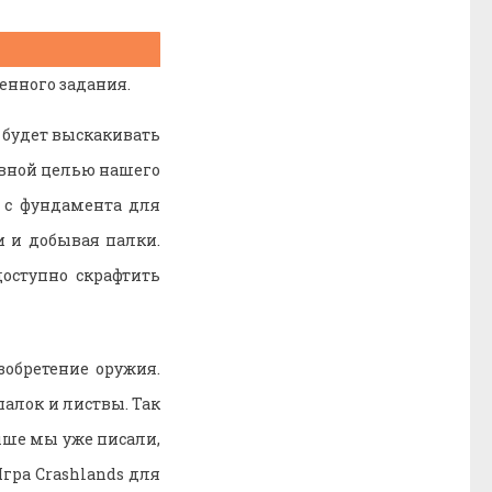
енного задания.
 будет выскакивать
новной целью нашего
ь с фундамента для
и и добывая палки.
оступно скрафтить
обретение оружия.
палок и листвы. Так
ыше мы уже писали,
гра Crashlands для