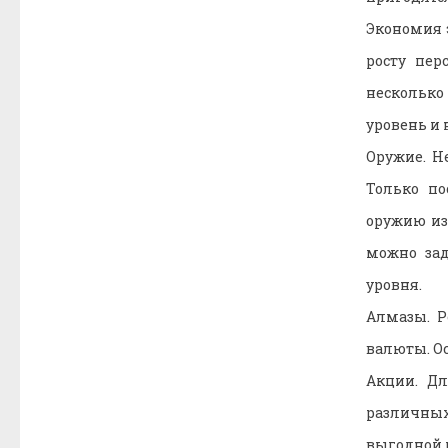
Экономия 
росту пер
несколько
уровень и 
Оружие. Н
Только по
оружию из
можно за
уровня.
Алмазы. Р
валюты. Ос
Акции. Дл
различных
выгодной 