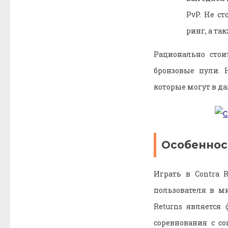
PvP. Не с
ринг, а та
Рационально стои
бронзовые пули. 
которые могут в д
Особеннос
Играть в Contra 
пользователя в ми
Returns является
соревнования с с