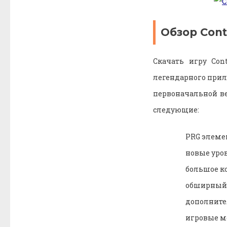
Обзор Cont
Скачать игру Con
легендарного прил
первоначальной ве
следующие:
PRG элеме
новые уро
большое ко
обширный 
дополните
игровые м