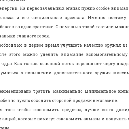
энергии. На первоначальных этапах нужно особое внима
сонажа и его специального арсенала. Именно поэтому 
 боксов за одно сражение. С помощью такой тактики можн
навыки главного героя.
еобходимо в первое время улучшать качество оружия из 
сле этого можно уделять внимание вспомогательному 
 ядра. Как только основной поток перешагнет черту двадц
думаться о повышении дополнительного оружия максим
екомендовано тратить максимально минимальное коли
обенно нужно обходить стороной продажи в магазине.
я того чтобы сэкономить средства, лучше всего дожи
 акций, которые помогут сэкономить алмазы и получить
цене.