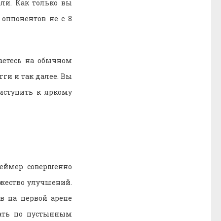
али. Как только вы
 оппонентов не с 8
етесь на обычном
ги и так далее. Вы
иступить к яркому
геймер совершенно
ожество улучшений.
в на первой арене
жать по пустынным