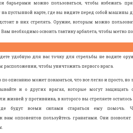
 барьерами можно пользоваться, чтобы избежать пря
 на пустынной карте, где вы видите перед собой машины 
дстоит в них стрелять. Оружие, которым можно пользов
. Вам необходимо освоить тактику арбалета, чтобы метко по
дете удобную для вас точку для стрельбы не водите оруж
ом расположении, чтобы уничтожить первого врага.
 по описанию может показаться, что все легко и просто, но э
бывайте и о других врагах, которые могут защищать 
ли жизней у противника, в которого вы стреляете осталос
нде будут всеми силами стараться ему помочь. Ч
 вам оппонентов пользуйтесь гранатами. Они позволят н
м.