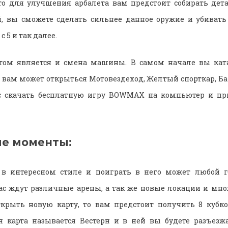
то для улучшения арбалета вам предстоит собирать дет
й, вы сможете сделать сильнее данное оружие и убивать
с 5 и так далее.
ом является и смена машины. В самом начале вы ката
о вам может открыться Мотовездеход, Желтый спорткар, Баг
с скачать бесплатную игру BOWMAX на компьютер и пр
е моменты:
в интересном стиле и поиграть в него может любой 
вас ждут различные арены, а так же новые локации и мн
ткрыть новую карту, то вам предстоит получить 8 кубко
я карта называется Вестерн и в ней вы будете разъез