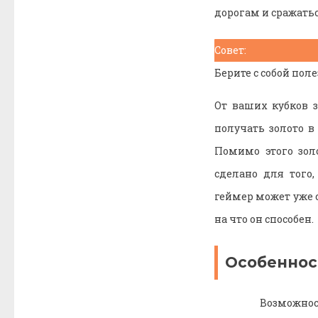
дорогам и сражатьс
Совет:
Берите с собой пол
От ваших кубков 
получать золото в
Помимо этого зол
сделано для тог
геймер может уже 
на что он способен.
Особеннос
Возможнос