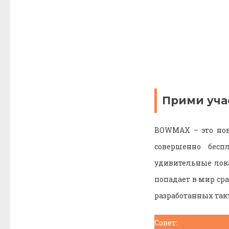
Прими уча
BOWMAX – это нов
совершенно бесп
удивительные лока
попадает в мир ср
разработанных так
Совет: