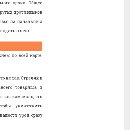
мого урона. Общее
других противников
аться на начальных
падать в цель.
ием по всей карте.
то не так. Стреляя в
своего товарища и
ь слишком мало, его
тобы уничтожить
анести урон сразу