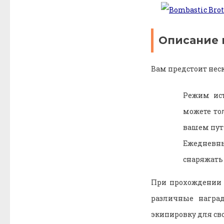
Описание 
Вам предстоит неск
Режим ист
можете то
вашем пут
Ежедневны
снаряжать 
При прохождении 
различные награ
экипировку для сво