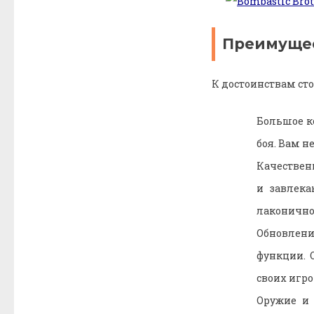
Преимущес
К достоинствам ст
Большое ко
боя. Вам н
Качествен
и завлека
лаконично,
Обновлени
функции. 
своих игро
Оружие и 