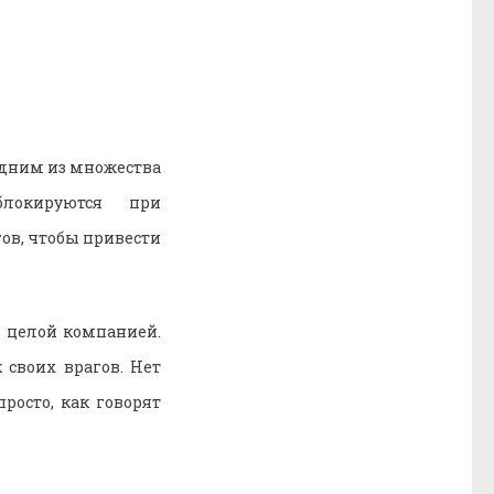
одним из множества
блокируются при
гов, чтобы привести
ы целой компанией.
 своих врагов. Нет
росто, как говорят