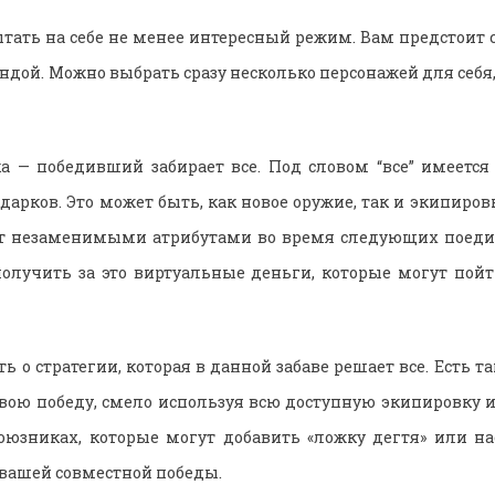
тать на себе не менее интересный режим. Вам предстоит с
ндой. Можно выбрать сразу несколько персонажей для себя,
а — победивший забирает все. Под словом “все” имеетс
арков. Это может быть, как новое оружие, так и экипиров
ут незаменимыми атрибутами во время следующих поеди
олучить за это виртуальные деньги, которые могут пой
ть о стратегии, которая в данной забаве решает все. Есть та
свою победу, смело используя всю доступную экипировку 
оюзниках, которые могут добавить «ложку дегтя» или н
 вашей совместной победы.