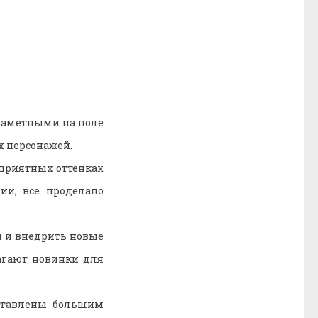
 заметными на поле
х персонажей.
 приятных оттенках
ии, все проделано
я и внедрить новые
агают новинки для
дставлены большим