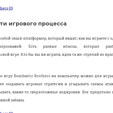
ти игрового процесса
 собой экшн-платформер, который видит, как вы играете с 
персонажей. Есть разные классы, которые раз
кой игре. Кто бы вы ни играли, идея та же: стреляй во вра
ю игру Bombastic Brothers на компьютер можно для игр
ее создавать игровые стратегии и угадывать схемы атак
ывать какие-то сверхсложные кодировки. Все предельно п
нной забавы.