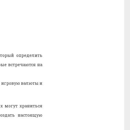
оторый определить
рые встречаются на
 игров
ую валюты и
х могут храниться
оздать настоящую