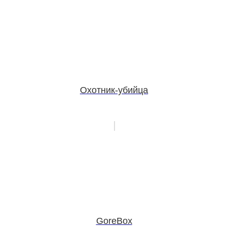
Охотник-убийца
GoreBox