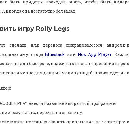
жет быть придется проходит опять, чтобы быть лидер
т. А иногда она достаточно большая.
вить игру Rolly Legs
ует сделать для переноса понравившегося андроид-
 помощью эмулятора
Bluestack
или
Nox App Player.
Каждый
зователя для быстрого, надежного инсталлирования игрово
считана именно для данных манипуляций, произведет их в 
ятор:
е GOOGLE PLAY ввести название выбранной программы.
нии результата, перейти на страницу.
деле можно не только скачать приложение, но также прочи