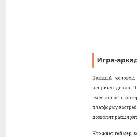
Игра-арка
Каждый человек, 
непринужденно. Ч
смешанная с инте
платформу востреб
позволит расширит
Что ждет геймер, к