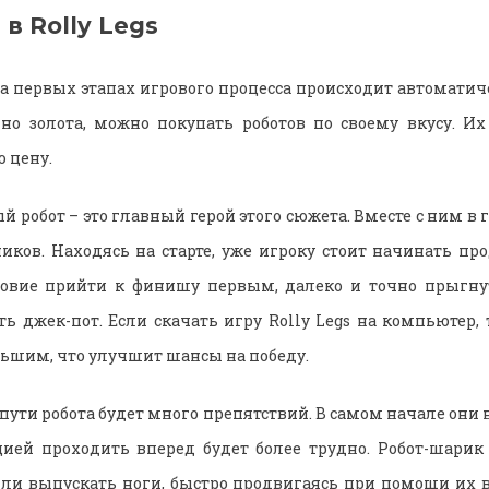
 в Rolly Legs
а первых этапах игрового процесса происходит автоматич
чно золота, можно покупать роботов по своему вкусу. И
 цену.
 робот – это главный герой этого сюжета. Вместе с ним в 
иков. Находясь на старте, уже игроку стоит начинать пр
ловие прийти к финишу первым, далеко и точно прыгнут
ь джек-пот. Если скачать игру Rolly Legs на компьютер, 
льшим, что улучшит шансы на победу.
 пути робота будет много препятствий. В самом начале они
ией проходить вперед будет более трудно. Робот-шарик
или выпускать ноги, быстро продвигаясь при помощи их в