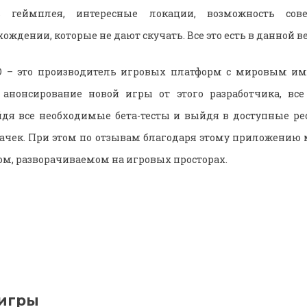
ть геймплея, интересные локации, возможность сов
ождении, которые не дают скучать. Все это есть в данной в
 – это производитель игровых платформ с мировым им
 анонсирование новой игры от этого разработчика, все
дя все необходимые бета-тесты и выйдя в доступные рес
ачек. При этом по отзывам благодаря этому приложению
, разворачиваемом на игровых просторах.
игры