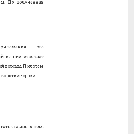
ом. Но полученная
приложения – это
 из них отвечает
й версии. При этом
короткие сроки.
тать отзывы о нем,