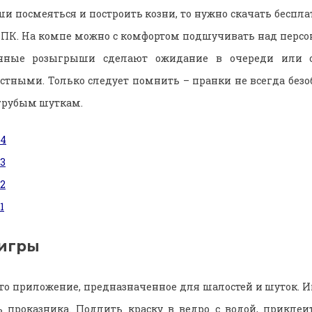
уши посмеяться и построить козни, то нужно скачать беспл
а ПК. На компе можно с комфортом подшучивать над перс
чные розыгрыши сделают ожидание в очереди или 
тными. Только следует помнить – пранки не всегда без
 грубым шуткам.
игры
 это приложение, предназначенное для шалостей и шуток. И
ь проказника. Подлить краску в ведро с водой, приклеи