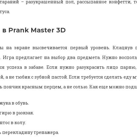
стараний – разукрашенный пол, рассыпанное конфетти, т
туса.
 в Prank Master 3D
ры на экране высвечивается первый уровень. Клацнув п
. Игра предлагает на выбор два предмета. Нужно воспол
ся успеха в забаве. Если нужно разукрасить лицо парню
й, а не тюбик с зубной пастой. Если требуется сделать еду
ть пончик красным перцем, а не солью. Как еще можно под
жука в обувь.
гирю в рюкзак.
тос в колу.
ь перекладину тренажера.