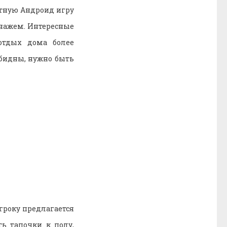
атную Андроид игру
онажем. Интересные
отдых дома более
обидны, нужно быть
гроку предлагается
ть тапочки к полу,