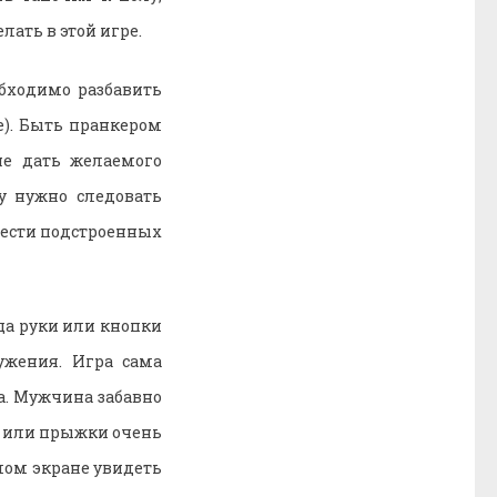
лать в этой игре.
бходимо разбавить
). Быть пранкером
не дать желаемого
у нужно следовать
елести подстроенных
ца руки или кнопки
жения. Игра сама
а. Мужчина забавно
ы или прыжки очень
ьшом экране увидеть