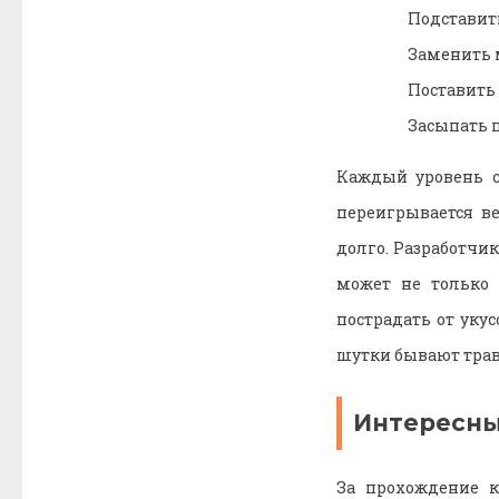
Подставить
Заменить 
Поставить 
Засыпать ц
Каждый уровень с
переигрывается в
долго. Разработчи
может не только 
пострадать от уку
шутки бывают тра
Интересн
За прохождение к