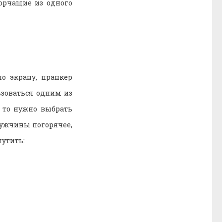
орчащие из одного
о экрану, пранкер
ьзоваться одним из
, то нужно выбрать
 мужчины погорячее,
шутить: