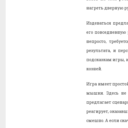
нагреть дверную ру
Издеваться предл
его повседневную
непросто, требуе
результата, и пе
подсказкам игры, и
козней.
Игра имеет просто
мышки. Здесь не
предлагает сценар
реагирует, оказав
смешно. А если ска