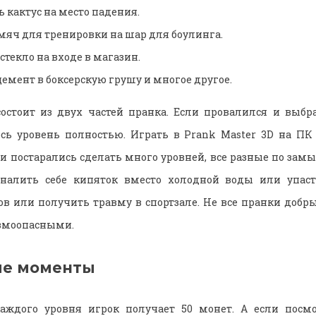
 кактус на место падения.
мяч для тренировки на шар для боулинга.
стекло на входе в магазин.
емент в боксерскую грушу и многое другое.
остоит из двух частей пранка. Если провалился и выбра
есь уровень полностью. Играть в Prank Master 3D на ПК
ки постарались сделать много уровней, все разные по замы
налить себе кипяток вместо холодной воды или упаст
сов или получить травму в спортзале. Не все пранки добры
вмоопасными.
ые моменты
аждого уровня игрок получает 50 монет. А если посмо