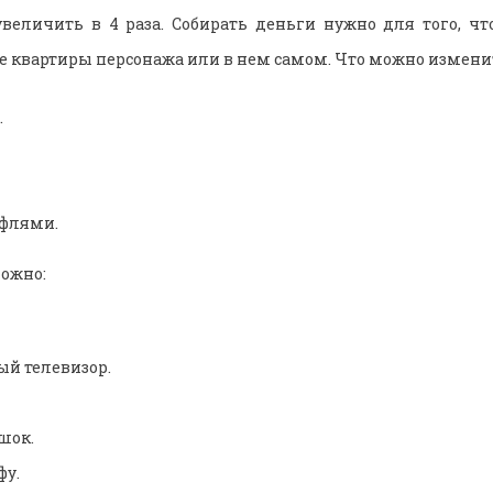
еличить в 4 раза. Собирать деньги нужно для того, чт
е квартиры персонажа или в нем самом. Что можно изменит
.
уфлями.
ожно:
й телевизор.
шок.
фу.