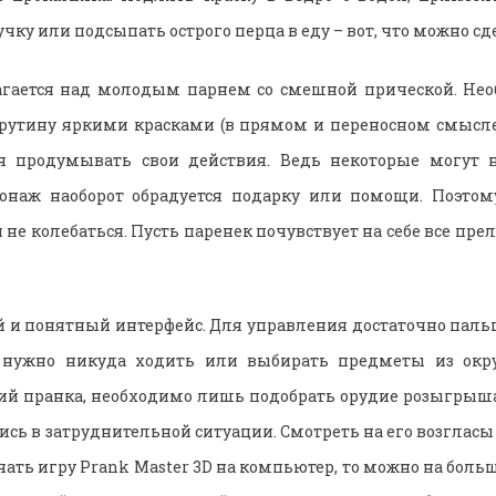
чку или подсыпать острого перца в еду – вот, что можно сде
агается над молодым парнем со смешной прической. Нео
 рутину яркими красками (в прямом и переносном смысле
тся продумывать свои действия. Ведь некоторые могут 
рсонаж наоборот обрадуется подарку или помощи. Поэтом
 не колебаться. Пусть паренек почувствует на себе все пр
й и понятный интерфейс. Для управления достаточно паль
 нужно никуда ходить или выбирать предметы из окру
ий пранка, необходимо лишь подобрать орудие розыгрыш
шись в затруднительной ситуации. Смотреть на его возглас
чать игру Prank Master 3D на компьютер, то можно на бол