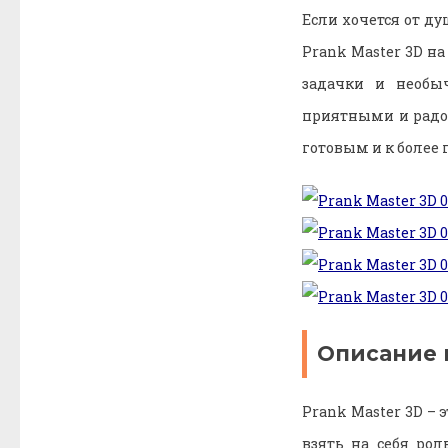
Если хочется от д
Prank Master 3D н
задачки и необы
приятными и радос
готовым и к более
Описание 
Prank Master 3D –
взять на себя рол