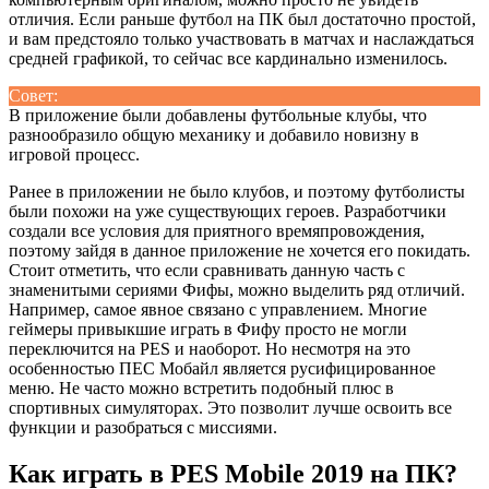
отличия. Если раньше футбол на ПК был достаточно простой,
и вам предстояло только участвовать в матчах и наслаждаться
средней графикой, то сейчас все кардинально изменилось.
Совет:
В приложение были добавлены футбольные клубы, что
разнообразило общую механику и добавило новизну в
игровой процесс.
Ранее в приложении не было клубов, и поэтому футболисты
были похожи на уже существующих героев. Разработчики
создали все условия для приятного времяпровождения,
поэтому зайдя в данное приложение не хочется его покидать.
Стоит отметить, что если сравнивать данную часть с
знаменитыми сериями Фифы, можно выделить ряд отличий.
Например, самое явное связано с управлением. Многие
геймеры привыкшие играть в Фифу просто не могли
переключится на PES и наоборот. Но несмотря на это
особенностью ПЕС Мобайл является русифицированное
меню. Не часто можно встретить подобный плюс в
спортивных симуляторах. Это позволит лучше освоить все
функции и разобраться с миссиями.
Как играть в PES Mobile 2019 на ПК?