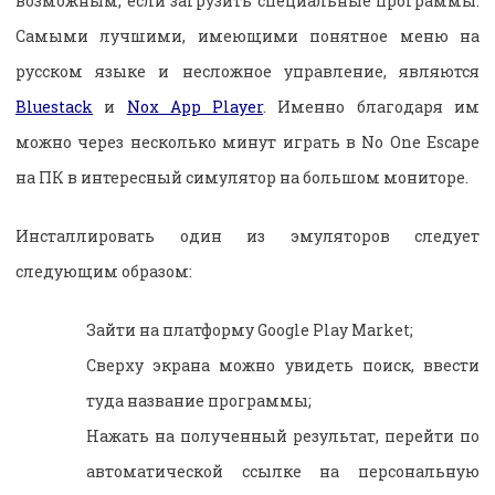
возможным, если загрузить специальные программы.
Самыми лучшими, имеющими понятное меню на
русском языке и несложное управление, являются
Bluestack
и
Nox App Player
. Именно благодаря им
можно через несколько минут играть в No One Escape
на ПК в интересный симулятор на большом мониторе.
Инсталлировать один из эмуляторов следует
следующим образом:
Зайти на платформу Google Play Market;
Сверху экрана можно увидеть поиск, ввести
туда название программы;
Нажать на полученный результат, перейти по
автоматической ссылке на персональную