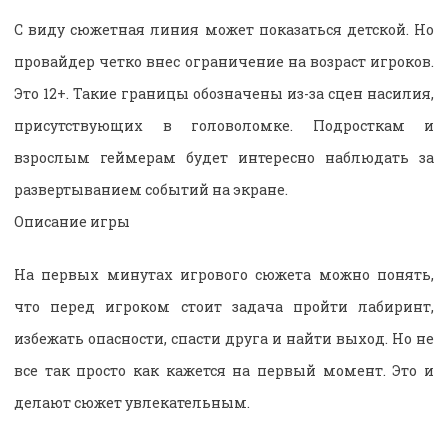
С виду сюжетная линия может показаться детской. Но
провайдер четко внес ограничение на возраст игроков.
Это 12+. Такие границы обозначены из-за сцен насилия,
присутствующих в головоломке. Подросткам и
взрослым геймерам будет интересно наблюдать за
развертыванием событий на экране.
Описание игры
На первых минутах игрового сюжета можно понять,
что перед игроком стоит задача пройти лабиринт,
избежать опасности, спасти друга и найти выход. Но не
все так просто как кажется на первый момент. Это и
делают сюжет увлекательным.