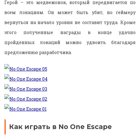
Герой – это медвежонок, который передвигается по
всем локациям. Он может быть убит, но геймеру
вернуться на начало уровня не составит труда. Кроме
этого полученные награды в конце удачно
пройденных локаций можно удвоить благодаря
предложению разработчика.
Как играть в No One Escape