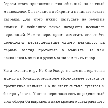
Героем этого приложения стал обычный плюшевый
медвежонок. Он заходит в лабиринт и начинает искать
награды. Для этого нужно наступать на зеленые
кнопки. В лабиринте также находится несколько
персонажей. Можно через время заметить отсчет. Это
происходит перевоплощение одного невинного на
первый взгляд прохожего в маньяка. На нем
появляется маска, а в руках можно заметить топор.
Если скачать игру No One Escape на компьютер, тогда
можно на большом мониторе эффективнее убегать от
противника-маньяка. Но не стоит сильно пугаться и
быстро убегать. У этого персонажа есть определенный
угол обзора. Он выражен в виде красного спектрального