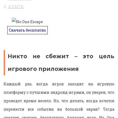
ADMIN
Скачать бесплатно
Никто не сбежит – это цель
игрового приложения
Каждый раз, когда игрок заходит на игровую
платформу с лучшими андроид-играми, он уверен, что
проведет время весело. Но, что делать, когда хочется
перенести все события на большой экран? Тогда
следует скачать бесплатную Андроид игру No One