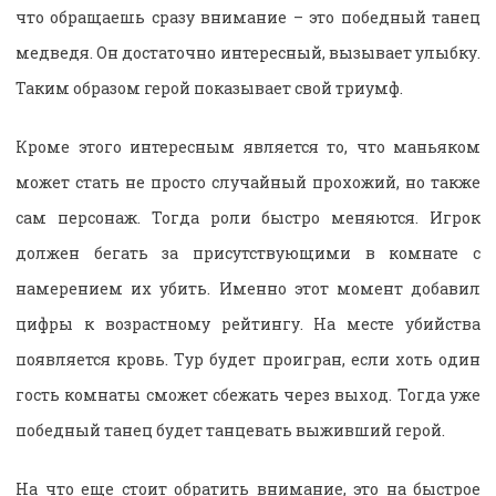
что обращаешь сразу внимание – это победный танец
медведя. Он достаточно интересный, вызывает улыбку.
Таким образом герой показывает свой триумф.
Кроме этого интересным является то, что маньяком
может стать не просто случайный прохожий, но также
сам персонаж. Тогда роли быстро меняются. Игрок
должен бегать за присутствующими в комнате с
намерением их убить. Именно этот момент добавил
цифры к возрастному рейтингу. На месте убийства
появляется кровь. Тур будет проигран, если хоть один
гость комнаты сможет сбежать через выход. Тогда уже
победный танец будет танцевать выживший герой.
На что еще стоит обратить внимание, это на быстрое