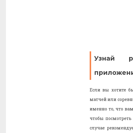
Узнай р
приложени
Если вы хотите б
матчей или соревно
именно то, что ва
чтобы посмотреть 
случае рекоменду