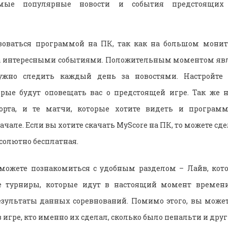
амые популярные новости и события предстоящи
зоваться программой на ПК, так как на большом монит
а интересными событиями. Положительным моментом явля
ужно следить каждый день за новостями. Настройте 
рые будут оповещать вас о предстоящей игре. Так же н
рта, и те матчи, которые хотите видеть и программа
ачале. Если вы хотите скачать MyScore на ПК, то можете сдел
солютно бесплатная.
сможете познакомиться с удобным разделом – Лайв, кот
е турниры, которые идут в настоящий момент времен
зультаты данных соревнований. Помимо этого, вы может
в игре, кто именно их сделал, сколько было пенальти и друг