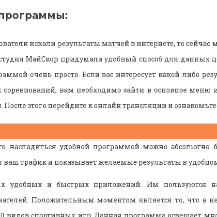
программы:
ватели искали результаты матчей в интернете, то сейчас 
к студия МайСкор придумала удобный способ для данных ц
раммой очень просто. Если вас интересует какой либо ре
соревнований, вам необходимо зайти в основное меню и
 После этого перейдите к онлайн трансляции и ознакомьте
что насладиться удобной программой можно абсолютно б
т ваш трафик и показывает желаемые результаты в удобно
ых удобных и быстрых приложений. Им пользуются 
ателей. Положительным моментом является то, что в не
30 видов спортивных игр. Данная программа освещает мн