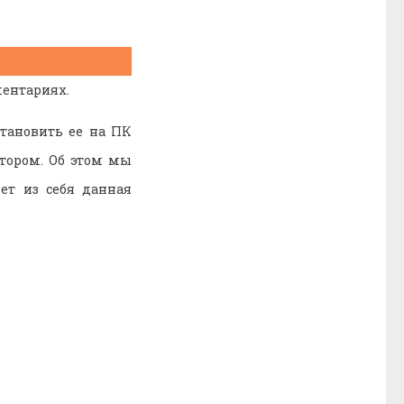
ментариях.
становить ее на ПК
тором. Об этом мы
ет из себя данная