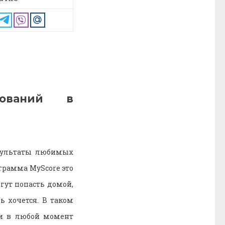
нований в
езультаты любимых
ограмма MyScore это
гут попасть домой,
ь хочется. В таком
 и в любой момент