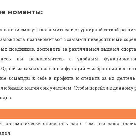
е моменты:
ователи смогут ознакомиться и с турнирной сеткой разли
озможность познакомиться с самыми невероятными сорев
ых поединков, последить за различными видами спорта 
Здесь вы познакомитесь с удобным функциона
 Одной из самых полезных функций – избранный контент
ные команды к себе в профиль и следить за их деятельн
 любимые матчи с их участием. Чтобы перейти к данному 
нды».
ут автоматически оповещать вас о том, что ваша люби
ания.