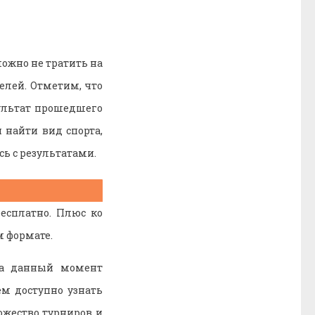
можно не тратить на
елей. Отметим, что
зультат прошедшего
 найти вид спорта,
сь с результатами.
есплатно. Плюс ко
м формате.
на данный момент
м доступно узнать
ожество турниров и