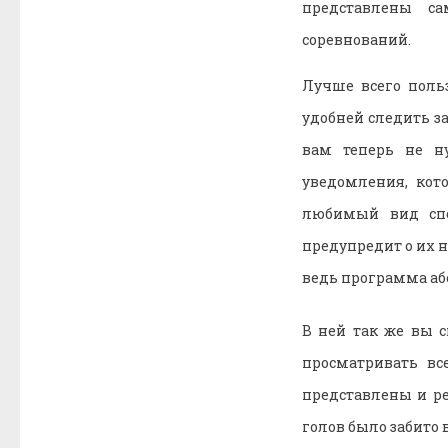
представлены с
соревнований.
Лучше всего поль
удобней следить з
вам теперь не н
уведомления, кото
любимый вид спо
предупредит о их н
ведь программа аб
В ней так же вы 
просматривать вс
представлены и ре
голов было забито 