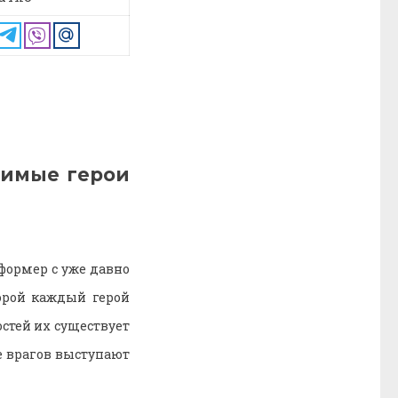
бимые герои
формер с уже давно
орой каждый герой
стей их существует
е врагов выступают