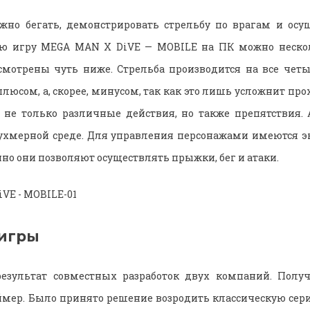
жно бегать, демонстрировать стрельбу по врагам и осу
ую игру MEGA MAN X DiVE — MOBILE на ПК можно неско
смотрены чуть ниже. Стрельба производится на все четы
люсом, а, скорее, минусом, так как это лишь усложнит пр
 не только различные действия, но также препятствия.
вухмерной среде. Для управления персонажами имеются 
но они позволяют осуществлять прыжки, бег и атаки.
игры
зультат совместных разработок двух компаний. Полу
мер. Было принято решение возродить классическую сер