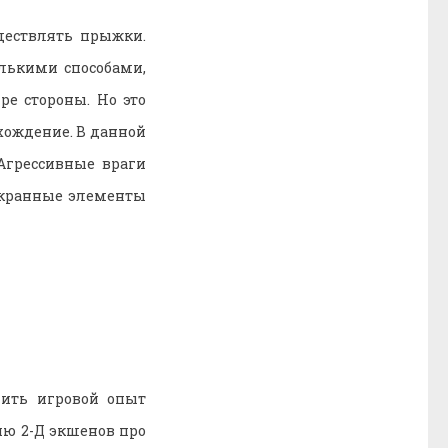
ществлять прыжки.
лькими способами,
ре стороны. Но это
охождение. В данной
 Агрессивные враги
экранные элементы
чить игровой опыт
ию 2-Д экшенов про