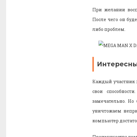
При желании восп
После чего он буд
либо проблем.
Интересн
Каждый участник х
свои способност
замечательно. Но
уничтожаем непри
компьютер достато
Преимущества ком