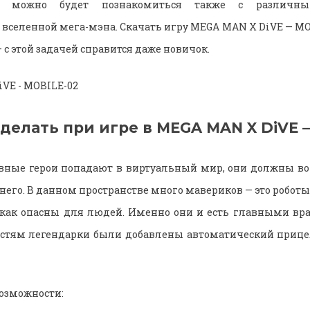
 можно будет познакомиться также с различны
селенной мега-мэна. Скачать игру MEGA MAN X DiVE — M
 с этой задачей справится даже новичок.
 делать при игре в MEGA MAN X DiVE 
авные герои попадают в виртуальный мир, они должны во 
него. В данном пространстве много мавериков — это робот
 как опасны для людей. Именно они и есть главными вра
стям легендарки были добавлены автоматический прицел 
озможности: