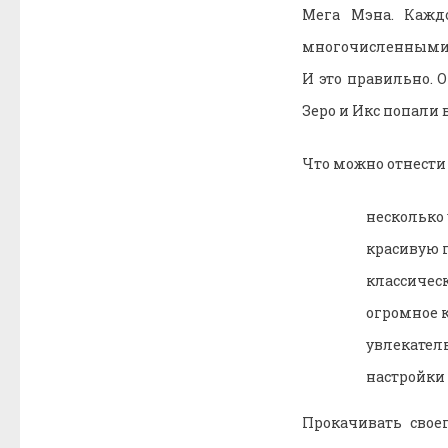
Мега Мэна. Кажд
многочисленными в
И это правильно. 
Зеро и Икс попали 
Что можно отнести 
несколько 
красивую 
классичес
огромное к
увлекател
настройки 
Прокачивать свое