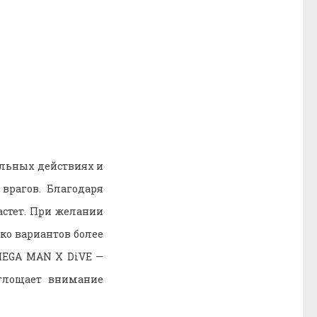
ельных действиях и
врагов. Благодаря
астет. При желании
ко вариантов более
 MEGA MAN X DiVE —
оглощает внимание