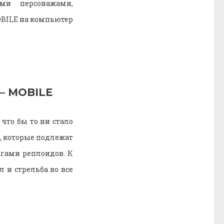
ми персонажами,
OBILE на компьютер
— MOBILE
что бы то ни стало
ы, которые подлежат
гами реплоидов. К
и стрельба во все