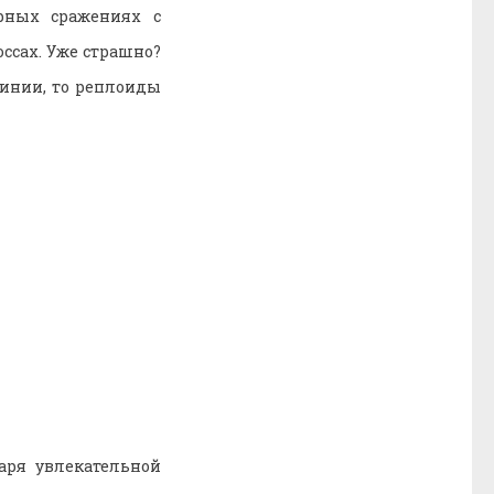
рных сражениях с
ссах. Уже страшно?
линии, то реплоиды
аря увлекательной