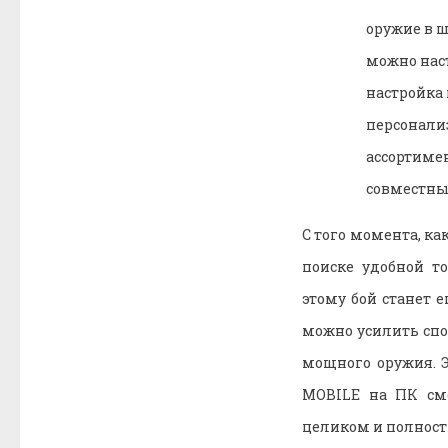
оружие в 
можно нас
настройка
персонали
ассортиме
совместны
С того момента, к
поиске удобной т
этому бой станет 
можно усилить спо
мощного оружия. Э
MOBILE на ПК смо
целиком и полност