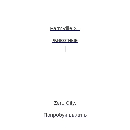
FarmVille 3 -
Животные
Zero City:
Попробуй выжить